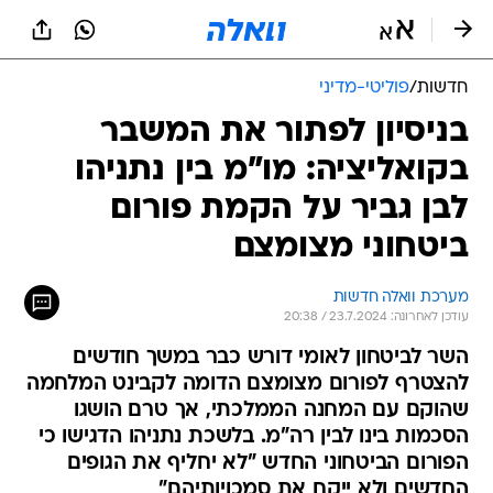
חדשות
/
פוליטי-מדיני
בניסיון לפתור את המשבר
בקואליציה: מו"מ בין נתניהו
לבן גביר על הקמת פורום
ביטחוני מצומצם
מערכת וואלה חדשות
עודכן לאחרונה: 23.7.2024 / 20:38
השר לביטחון לאומי דורש כבר במשך חודשים
להצטרף לפורום מצומצם הדומה לקבינט המלחמה
שהוקם עם המחנה הממלכתי, אך טרם הושגו
הסכמות בינו לבין רה"מ. בלשכת נתניהו הדגישו כי
הפורום הביטחוני החדש "לא יחליף את הגופים
החדשים ולא ייקח את סמכויותיהם"