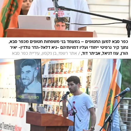
כפר סבא למען החטופים – במעמד בני משפחות חטופים מכפר סבא,
נחנך קיר גרפיטי ייחודי ועליו דמויותיהם -גיא דלאל-הדר גולדין- יאיר
/
הורן, עוז דניאל, אביתר דוד,
אתר רשמי, בן ניקסון, עיריית כפר סבא