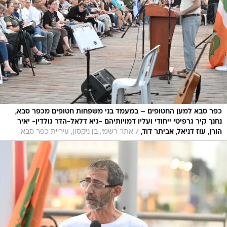
כפר סבא למען החטופים – במעמד בני משפחות חטופים מכפר סבא,
נחנך קיר גרפיטי ייחודי ועליו דמויותיהם -גיא דלאל-הדר גולדין- יאיר
/
הורן, עוז דניאל, אביתר דוד,
אתר רשמי, בן ניקסון, עיריית כפר סבא