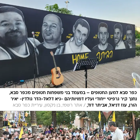
כפר סבא למען החטופים – במעמד בני משפחות חטופים מכפר סבא,
נחנך קיר גרפיטי ייחודי ועליו דמויותיהם -גיא דלאל-הדר גולדין- יאיר
/
הורן, עוז דניאל, אביתר דוד,
אתר רשמי, בן ניקסון, עיריית כפר סבא