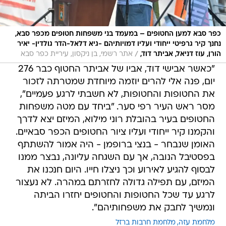
כפר סבא למען החטופים – במעמד בני משפחות חטופים מכפר סבא,
נחנך קיר גרפיטי ייחודי ועליו דמויותיהם -גיא דלאל-הדר גולדין- יאיר
/
הורן, עוז דניאל, אביתר דוד,
אתר רשמי, בן ניקסון, עיריית כפר סבא
"כאשר אבישי דוד, אביו של אביתר החטוף כבר 276
יום, פנה אלי להרים יוזמה מיוחדת שמטרתה לזכור
את החטופות והחטופות, לא חשבתי לרגע פעמיים",
מסר ראש העיר רפי סער. "ביחד עם מטה משפחות
החטופים בעיר בהובלת רוני מילוא, המיזם יצא לדרך
והקמנו קיר ייחודי ועליו ציור החטופים הכפר סבאיים.
האומן שנבחר - בנצי ברופמן - היה אמור להשתתף
בפסטיבל הנובה, אך עם השגחה עליונה, נבצר ממנו
לבסוף להגיע לאירוע וכך ניצלו חייו. היום חנכנו את
המיזם, עם תפילה גדולה לחזרתם במהרה. לא נעצור
לרגע עד שכל החטופות והחטופים יחזרו הביתה
ונמשיך לחבק את משפחותיהם".
מלחמת עזה
מלחמת חרבות ברזל