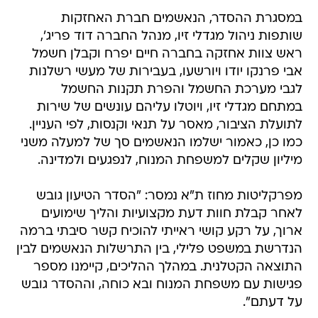
במסגרת ההסדר, הנאשמים חברת האחזקות
שותפות ניהול מגדלי זיו, מנהל החברה דוד פריג',
ראש צוות אחזקה בחברה חיים יפרח וקבלן חשמל
אבי פרנקו יודו ויורשעו, בעבירות של מעשי רשלנות
לגבי מערכת החשמל והפרת תקנות החשמל
במתחם מגדלי זיו, ויוטלו עליהם עונשים של שירות
לתועלת הציבור, מאסר על תנאי וקנסות, לפי העניין.
כמו כן, כאמור ישלמו הנאשמים סך של למעלה משני
מיליון שקלים למשפחת המנוח, לנפגעים ולמדינה.
מפרקליטות מחוז ת"א נמסר: "הסדר הטיעון גובש
לאחר קבלת חוות דעת מקצועיות והליך שימועים
ארוך, על רקע קושי ראייתי להוכיח קשר סיבתי ברמה
הנדרשת במשפט פלילי, בין התרשלות הנאשמים לבין
התוצאה הקטלנית. במהלך ההליכים, קיימנו מספר
פגישות עם משפחת המנוח ובא כוחה, וההסדר גובש
על דעתם".