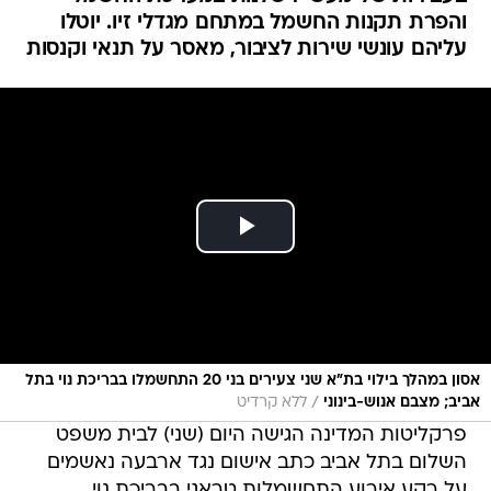
והפרת תקנות החשמל במתחם מגדלי זיו. יוטלו
עליהם עונשי שירות לציבור, מאסר על תנאי וקנסות
אסון במהלך בילוי בת"א שני צעירים בני 20 התחשמלו בבריכת נוי בתל
/
אביב; מצבם אנוש-בינוני
ללא קרדיט
פרקליטות המדינה הגישה היום (שני) לבית משפט
השלום בתל אביב כתב אישום נגד ארבעה נאשמים
על רקע אירוע התחשמלות טראגי בבריכת נוי