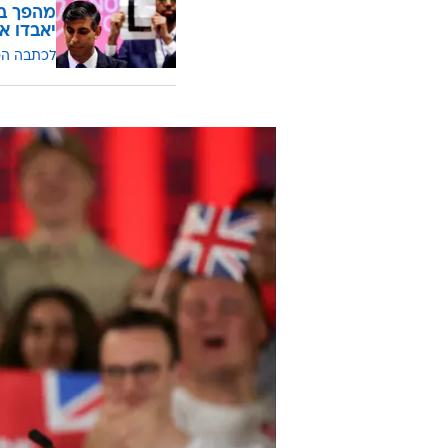
מהפך בב
יאבדו את 
לכתבה ה