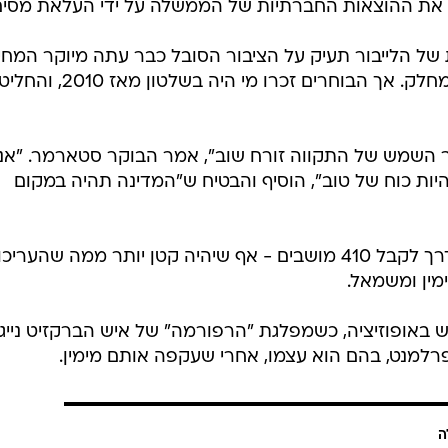
ל את ההוצאות החברתיות של הממשלה על ידי העלאת מסים
של הלייבור תעיק על הציבור הסובל כבר עתה מיוקר המחי
וסטארמר כבר נסוג לאורך הקמפיין מחלק. אך הבוחרים זכרו מי היה בשלטון מאז 2010,
אור השמש של התקווה זורח שוב", אמר הבוקר סטארמר. "אנ
היות כוח של טוב", הוסיף והבטיח ש"המדינה תהיה במקום
למרות הרוב הגדול של הלייבור, שבדרך לקבל 410 מושבים - אף שיהיה קטן יותר ממה שהעריכו
מין ומשמאל.
באופוזיציה, כשמפלגת "הרפורמה" של איש הברקזיט נייג'
רלמנט, בהם הוא עצמו, אחרי שעקפה אותם מימין.
ה