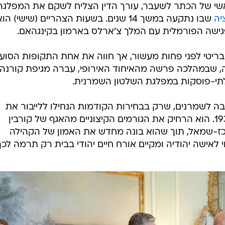
י של הכתר לשעבר, עורך הדין הצליח לשקם את המפלגה
יה
שבו נתקעה במשך 14 שנים. בשעות הצהריים (שישי) הו
גישה הפורמלית עם המלך צ'ארלס בארמון בקינגהאם.
נס לפרלמנט הבריטי לפני פחות מעשור, אך חווה את אחת התקופות הסו
 שבמהלכה פרשה מהאיחוד האירופי, עברה מגיפת קורנה
לתי-פוסקות במפלגת השלטון השמרנית.
ה לשמרנים, שרק בבחירות הקודמות הנחילו ללייבור את
המכה הכואבת ביותר שלהם מאז 1935. הוא הרחיק את הגורמים הקיצוניים מהאגף של קורבין
ז-שמאל, תוך שהוא בונה מחדש את האמון של הקהילה
לאישה יהודיה ומקיים אורח חיים יהודי בבית רק תרמה לכך