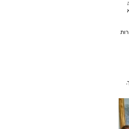
א
ערות
.