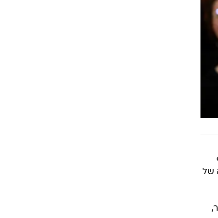
 של
,