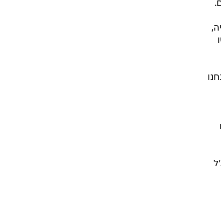
.
ה,
 והחליטו
חנו
ל