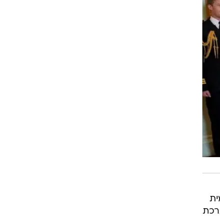
ית
רכת