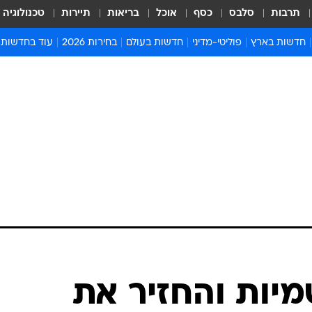
תרבות
סלבס
כסף
אוכל
בריאות
תיירות
טכנולוגיה
חדשות בארץ
פוליטי-מדיני
חדשות בעולם
בחירות 2026
עוד בחדשות
אירועים בארץ
פוליטיקה וממשל
המזרח התיכון
דעות ופרשנויו
חדשות פלילים ומשפט
יחסי חוץ
אירופה
סרי ושלזינגר
חינוך
אמריקה
פרויקטים מיוח
ישראלים בחו"ל
אסיה והפסיפיק
אסור לפספס
בריאות
אפריקה
מדע וסביבה
חברה ורווחה
הנחיות פיקוד 
ארכיון מדורים
זמני כניסת ש
לוח חופשות וח
לוח שנה
חדשות יהדות
יות והחזיר את
חדשות המשפ