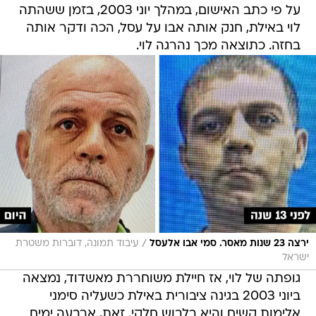
על פי כתב האישום, במהלך יוני 2003, בזמן ששהתה
לוי באילת, חנק אותה אבו על עסל, הכה ודקר אותה
בחזה. כתוצאה מכך נהרגה לוי.
/
ירצה 23 שנות מאסר. סמי אבו אלעסל
עיבוד תמונה, דוברות משטרת
ישראל
גופתה של לוי, אז חיילת משוחררת מאשדוד, נמצאה
ביוני 2003 בגינה ציבורית באילת כשעליה סימני
אלימות קשים והיא בלבוש חלקי. זאת, ארבעה ימים