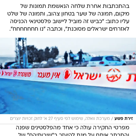
בהתכתבות אחרת שלחה הנאשמת תמונות של
מיקום, תמונה של שער בטחון צהוב, ותמונה של שלט
עליו כתוב: "כביש זה מוביל ליישוב פלסטינאי הכניסה
לאזרחים ישראלים מסוכנת", וכתבה "נו חחחחחחח".
/
זירת פשע
מערכת וואלה, שימוש לפי סעיף 27 א' לחוק זכויות יוצרים
מפרטי החקירה עולה כי אחד מהפלסטינים שפנה
והתכתב איתם על מנת להיעזר ב"שירותיהם" של