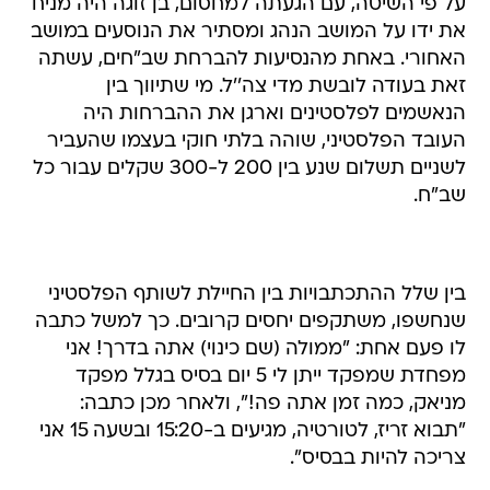
על פי השיטה, עם הגעתה למחסום, בן זוגה היה מניח
את ידו על המושב הנהג ומסתיר את הנוסעים במושב
האחורי. באחת מהנסיעות להברחת שב"חים, עשתה
זאת בעודה לובשת מדי צה''ל. מי שתיווך בין
הנאשמים לפלסטינים וארגן את ההברחות היה
העובד הפלסטיני, שוהה בלתי חוקי בעצמו שהעביר
לשניים תשלום שנע בין 200 ל-300 שקלים עבור כל
שב"ח.
בין שלל ההתכתבויות בין החיילת לשותף הפלסטיני
שנחשפו, משתקפים יחסים קרובים. כך למשל כתבה
לו פעם אחת: "ממולה (שם כינוי) אתה בדרך! אני
מפחדת שמפקד ייתן לי 5 יום בסיס בגלל מפקד
מניאק, כמה זמן אתה פה!", ולאחר מכן כתבה:
"תבוא זריז, לטורטיה, מגיעים ב-15:20 ובשעה 15 אני
צריכה להיות בבסיס".