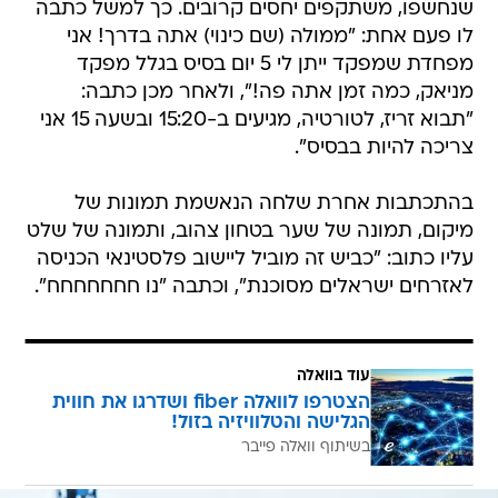
שנחשפו, משתקפים יחסים קרובים. כך למשל כתבה
לו פעם אחת: "ממולה (שם כינוי) אתה בדרך! אני
מפחדת שמפקד ייתן לי 5 יום בסיס בגלל מפקד
מניאק, כמה זמן אתה פה!", ולאחר מכן כתבה:
"תבוא זריז, לטורטיה, מגיעים ב-15:20 ובשעה 15 אני
צריכה להיות בבסיס".
בהתכתבות אחרת שלחה הנאשמת תמונות של
מיקום, תמונה של שער בטחון צהוב, ותמונה של שלט
עליו כתוב: "כביש זה מוביל ליישוב פלסטינאי הכניסה
לאזרחים ישראלים מסוכנת", וכתבה "נו חחחחחחח".
עוד בוואלה
הצטרפו לוואלה fiber ושדרגו את חווית
הגלישה והטלוויזיה בזול!
בשיתוף וואלה פייבר