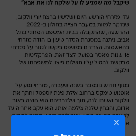
שיקבל מה שמגיע לו על שלקח לנו את אבא"
עדי מזרחי הורשע היום (שלישי) ברצח יורי וולקוב,
שנדקר למוות במעבר חצייה בחולון ב-2022.
ההרשעה, שהתקבלה בבית המשפט המחוזי בתל
אביב, ניתנה במסגרת הסדר טיעון בו הודה מזרחי
בהאשמות. הצדדים במשפט ביקשו לגזור על מזרחי
16 שנות מאסר בפועל. לצד זאת, הפרקליטות
מבקשת להטיל עליו תשלום פיצוי למשפחתו של
וולקוב.
בסוף חודש נובמבר בשנה שעברה, מזרחי נסע על
אופנוע טימקס ברחוב אילת פינת יוספטל וחתך את
וולקוב ואשתו לנה, תוך שלדבריהם הוא חוצה באור
אדום, והבחין שלנה צילמה אותו. הוא עקב אחריה עד
למעבר החציה הבא, עצר לידה ודרש ממנה למחוק
את התמונה.