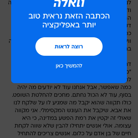
לנה הסכימה והמשיכה להתקדם, אבל הוא לא הרפה
ודרש שתראה לו שהיא עושה זאת. בשלב זה יורי
התקרב וניסה להרגיע את המצב. בתגובה, מזרחי
דקר אותו בלבו עם חפץ חד. יורי המשיך ללכת עוד
כמה צעדים - והתמוטט לעיני אשתו. בבית החולים
וולפסון נקבע מותו. מזרחי נעצר יום לאחר מכן והודה
בחקירה כי דקר אותו.
דריה וולקוב, בתו של יורי, אמרה לוואלה כי היא
"מודה לפרקליטות שעשתה כל מה שאפשר כדי
להכניס אותו לכלא". דירה הוסיפה: "אני מרוצה עד
כמה שאפשר, אבל אנחנו עוד לא יודעים מה יהיה
בסוף, עוד לא הכול נחתם. מחכים להחלטת השופט.
כולו תקווה שהוא יקבל מה שמגיע לו על שלקח לנו
את אבא. שיקבל את העונש המקסימלי. אני מקווה
שאולי זה יקטין את רמת הפשע במדינה, כי היא
עצומה. אולי אנשים יתחילו להבין שלא שווה לקחת
חיים של בן אדם על כלום. אנשים צריכים להתחיל