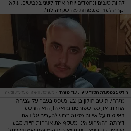
להיות טובים ונחמדים יותר אחד לשני בכבישים. שלא
יקרה לעוד משפחות מה שקרה לנו".
/
הורשע במסגרת הסדר טיעון. עדי מזרחי
מערכת וואלה, מערכת וואלה
מזרחי, תושב חולון בן 22, נשפט בעבר על עבירה
אחרת. אז, כפי שפורסם בוואלה!, הוא הורשע
באיומים על אישה ממנה דרש להעביר אליו את
דירתה. "האירוע אינו משקף את אורחות חייו", קבע
השופט בני שגיא, סגן נשיא בית המשפט המחוזי בתל