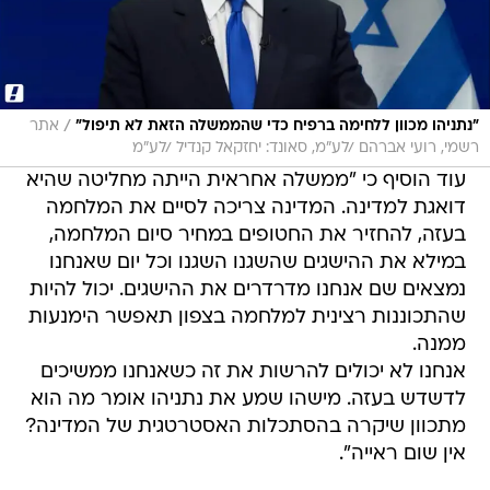
/
"נתניהו מכוון ללחימה ברפיח כדי שהממשלה הזאת לא תיפול"
אתר
רשמי, רועי אברהם /לע"מ, סאונד: יחזקאל קנדיל /לע"מ
עוד הוסיף כי "ממשלה אחראית הייתה מחליטה שהיא
דואגת למדינה. המדינה צריכה לסיים את המלחמה
בעזה, להחזיר את החטופים במחיר סיום המלחמה,
במילא את ההישגים שהשגנו השגנו וכל יום שאנחנו
נמצאים שם אנחנו מדרדרים את ההישגים. יכול להיות
שהתכוננות רצינית למלחמה בצפון תאפשר הימנעות
ממנה.
אנחנו לא יכולים להרשות את זה כשאנחנו ממשיכים
לדשדש בעזה. מישהו שמע את נתניהו אומר מה הוא
מתכוון שיקרה בהסתכלות האסטרטגית של המדינה?
אין שום ראייה".