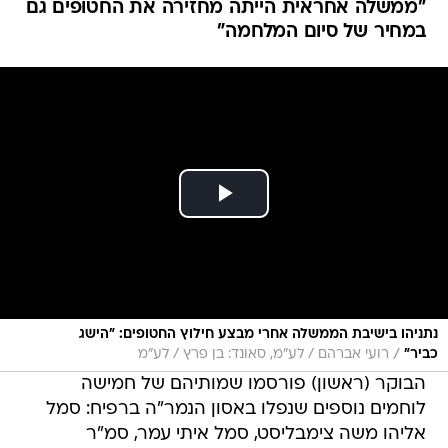
"ממשלה אחראית הייתה מחזירה את החטופים גם
במחיר של סיום המלחמה"
נתניהו בישיבת הממשלה אחרי מבצע חילוץ החטופים: "הישג
/
כביר"
רועי אברהם / לע״מ, סאונד: בן פרץ / לע״מ
הבוקר (ראשון) פורסמו שמותיהם של חמישה
לוחמים נוספים שנפלו באסון הנמר"ה ברפיח: סמל
אליהו משה צימבליסט, סמל איתי עמר, סמ"ר