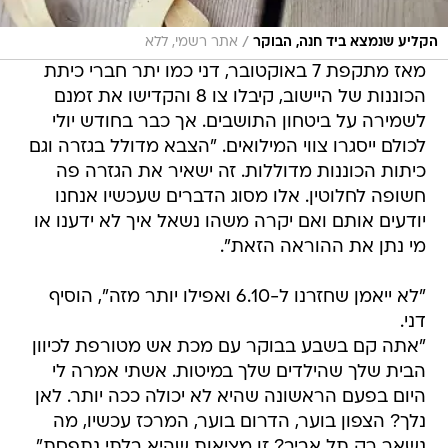
/
הקליע שנמצא ביד חנה, הבוקר
אתר רשמי, ללא
מאז מתקפת 7 באוקטובר, דני כמו יתר חברי כיתת
הכוננות של היישוב, קיבלו צו 8 והקדישו את זמנם
לשמירה על ביטחון התושבים. אך כבר בחודש יולי
לכולם ייסגרו צווי המילואים. "הצבא מדולל בגזרה וגם
כיתות הכוננות מדוללות. זה ישאיר את הגזרה פה
חשופה לחלוטין. אלו מסוג הדברים שעכשיו אנחנו
יודעים אותם ואם יקרה משהו נשאל איך לא ידענו או
מי נתן את ההוראה הזאת".
"לא ייאמן שחזרנו ל-6.10 ואפילו יותר מזה", הוסיף
דני.
"אתה קם בשבע בבוקר עם מכת אש מטורפת לכיוון
הבית שלך שהילדים שלך במיטות. אשתי אמרה לי
היום בפעם הראשונה שהיא לא יכולה ככה יותר. לאן
נלך? הצפון בוער, הדרום בוער, המרכז עכשיו, מה
נשאר רק תל אביב? זו מציאות שהיא בלתי נתפסת".