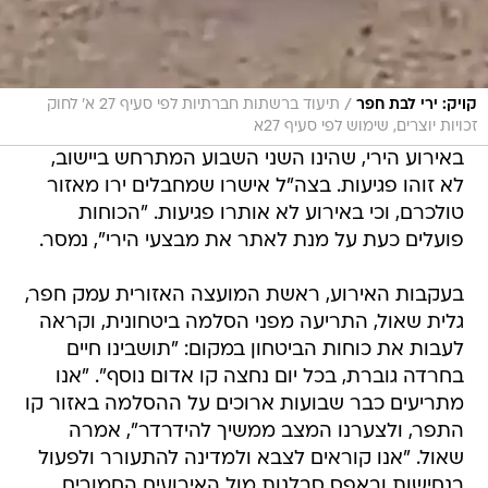
/
קויק: ירי לבת חפר
תיעוד ברשתות חברתיות לפי סעיף 27 א' לחוק
זכויות יוצרים, שימוש לפי סעיף 27א
באירוע הירי, שהינו השני השבוע המתרחש ביישוב,
לא זוהו פגיעות. בצה"ל אישרו שמחבלים ירו מאזור
טולכרם, וכי באירוע לא אותרו פגיעות. "הכוחות
פועלים כעת על מנת לאתר את מבצעי הירי", נמסר.
בעקבות האירוע, ראשת המועצה האזורית עמק חפר,
גלית שאול, התריעה מפני הסלמה ביטחונית, וקראה
לעבות את כוחות הביטחון במקום: "תושבינו חיים
בחרדה גוברת, בכל יום נחצה קו אדום נוסף". "אנו
מתריעים כבר שבועות ארוכים על ההסלמה באזור קו
התפר, ולצערנו המצב ממשיך להידרדר", אמרה
שאול. "אנו קוראים לצבא ולמדינה להתעורר ולפעול
בנחישות ובאפס סבלנות מול האירועים החמורים