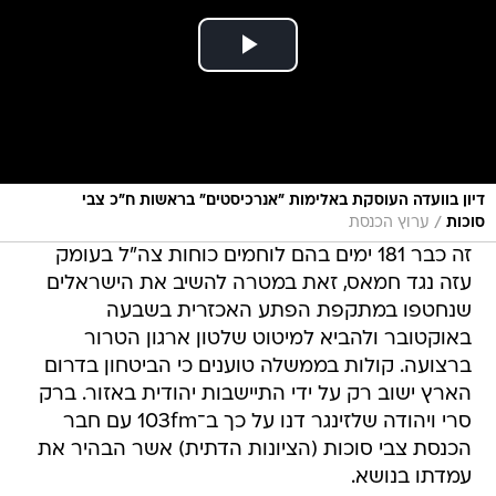
דיון בוועדה העוסקת באלימות "אנרכיסטים" בראשות ח"כ צבי
/
סוכות
ערוץ הכנסת
זה כבר 181 ימים בהם לוחמים כוחות צה"ל בעומק
עזה נגד חמאס, זאת במטרה להשיב את הישראלים
שנחטפו במתקפת הפתע האכזרית בשבעה
באוקטובר ולהביא למיטוט שלטון ארגון הטרור
ברצועה. קולות בממשלה טוענים כי הביטחון בדרום
הארץ ישוב רק על ידי התיישבות יהודית באזור. ברק
סרי ויהודה שלזינגר דנו על כך ב־103fm עם חבר
הכנסת צבי סוכות (הציונות הדתית) אשר הבהיר את
עמדתו בנושא.