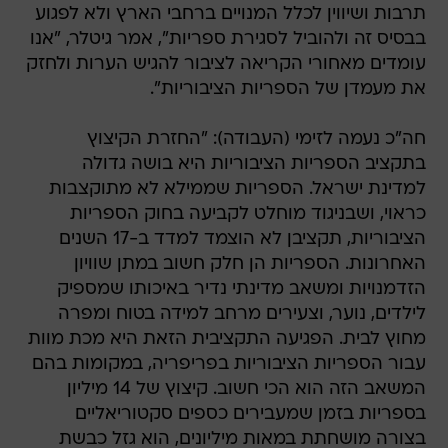
תרבות ושיווין לכלל המנויים ברחבי הארץ ולא לפגוע
בבסיס זה ולהוביל לסגירת ספריות", אמר גיטלר, "אנו
עומדים מאחורי הקריאה לציבור להגיש הערות ולחזק
את מעמדן של הספריות הציבוריות".
חה"כ נעמה לזימי (העבודה): "החזרת הקיצוץ
בתקציב הספריות הציבוריות היא בושה גדולה
למדינת ישראל. הספריות שממילא לא מתוקצבות
כראוי, ושבניגוד מוחלט לקביעה בחוק הספריות
הציבוריות, תקציבן לא הוצמד למדד ב-17 השנים
האחרונות. הספריות הן חלק חשוב במתן שוויון
הזדמנויות ומשאב מדינתי נדיר באיכותו שמספיק
לילדים, נוער, וצעירים מרחב למידה בטוח ומפרה
מחוץ לבית. הפגיעה התקציבית הזאת היא מכת מוות
עבור הספריות הציבוריות בפריפריה, במקומות בהם
המשאב הזה הוא הכי חשוב. קיצוץ של 14 מיליון
בספריות בזמן שמעבירים כספים סקטוריאליים
בצורה מושחתת במאות מיליונים, הוא גזל כבשת