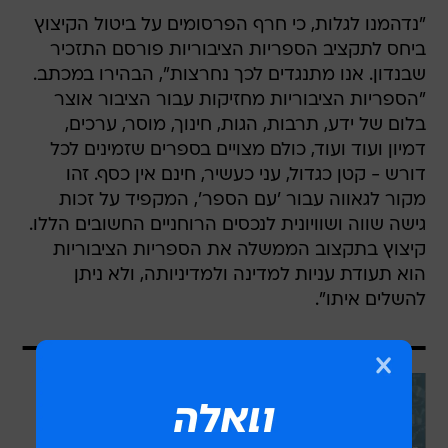
"נדהמנו לגלות, כי חרף הפרסומים על ביטול הקיצוץ
ביחס לתקציב הספריות הציבוריות פורסם התזכיר
שבנדון. אנו מתנגדים לכך נחרצות", הבהירו במכתב.
"הספריות הציבוריות מחזיקות עבור הציבור אוצר
בלום של ידע, תרבות, הגות, חינוך, מוסר, ערכים,
דמיון ועוד ועוד, כולם מצויים בספרים שזמינים לכל
דורש - קטן כגדול, עני כעשיר, חינם אין כסף. זהו
מקור לגאווה עבור 'עם הספר', המקפיד על זכות
גישה שווה ושוויונית לנכסים הרוחניים החשובים הללו.
קיצוץ בתקצוב הממשלה את הספריות הציבוריות
הוא תעודת עניות למדינה ולמדיניותה, ולא ניתן
להשלים איתו".
עוד בוואלה
הלוואה לחינוך: איך להשקיע בעתיד
הילדים בלי להיכנס לסחרור כלכלי?
בשיתוף הפניקס