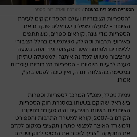
/
הספרייה הציבורית ברעננה
מערכת וואלה, רובי קסטרו
"הספריות הציבוריות ועולם הספר זקוקים לעזרת
הציבור - למעלה ממיליון ישראלים פוקדים את
הספריות מדי שנה, קוראים ספרים, משתתפים
באירועי תרבות וקהילה, משתמשים בחלל הציבורי
ללימודים ולפיתוח אישי ומקצועי ועוד ועוד. בשעה
שהציבור משווע למדינה איתנה ולממשלה שתיתן
מענה לבעיות היומיום - הספריות הציבוריות עומדות
במשימה בהצלחה יתרה, ואין סיבה לפגוע בהן",
אמרו.
עמית גיטלר, מנכ"ל המרכז לספריות וספרות
בישראל, שהוקם בשעתו במסגרת חוק הספריות
הציבוריות בשנות השבעים והיה מעורב בתיקונו
הקודם ב-2007, קורא למשרד התרבות והספורט
ולמשרד האוצר למצוא פתרון תקציבי במקום לקדם
את החקיקה. "צריך לזכור את הבסיס לחוק שקידם