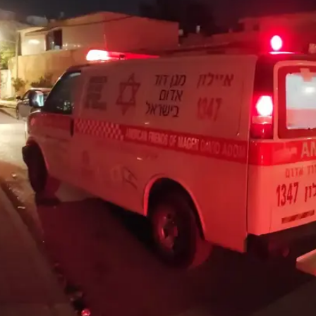
לת
המייל האדום