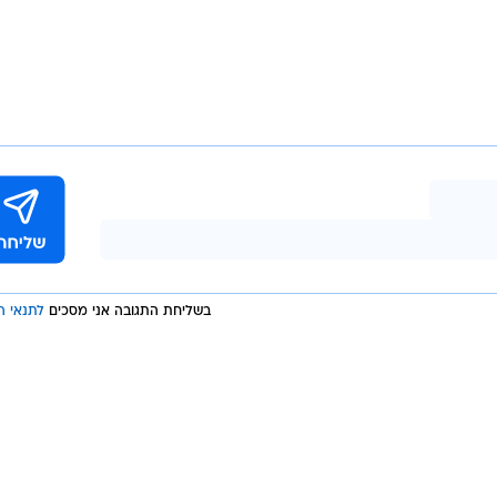
פואת חירום במד"א אמיר סולב שהגיעו לזירה סיפרו: "מדוב
מקום ראינו שני רכבים עם סימני פח קשים ובתוכם היו של
חלנו בפעולות חילוץ תוך כדי מתן טיפול ראשוני במקום.
ני כשהוא בהכרה מלאה וסובל מחבלות בגופו. הענקנו לכול
ידות טיפול נמרץ של מד"א ומסוק צבאי לבי"ח".
מוקדם יותר הערב, תאונת דרכים במעורבים שני כלי רכב התרחשה בכביש 77 סמוך למחלף ישי,
ם נפצעו בינוני. צוות מד"א שהגיע למקום פינה את הפצועי
בן 20 מורדם ומונשם וסובל מחבלה רב מערכתית, וכן צעיר בן 21 וגבר כבן 40 במצב בינוני עם