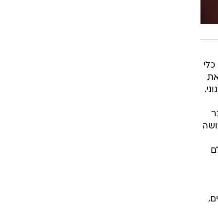
כלי
את
ני.