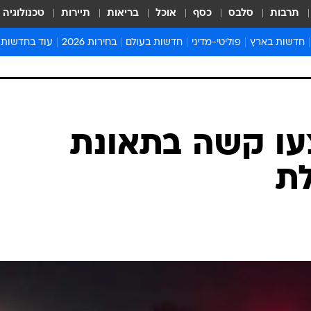
תרבות
סלבס
כסף
אוכל
בריאות
תיירות
טכנולוגיה
חדשות בארץ
פוליטי-מדיני
חדשות בעולם
בחירות 2026
עוד בחדשות
אירועים בארץ
פוליטיקה וממשל
המזרח התיכון
דעות ופרשנויו
חדשות פלילים ומשפט
יחסי חוץ
אירופה
סרי ושלזינגר
חינוך
אמריקה
פרויקטים מיוח
ישראלים בחו"ל
אסיה והפסיפיק
אסור לפספס
בריאות
אפריקה
מדע וסביבה
חברה ורווחה
הנחיות פיקוד 
ארכיון מדורים
זמני כניסת ש
לוח חופשות וח
לוח שנה
חדשות יהדות
צעו קשה בתאונת
חדשות המשפ