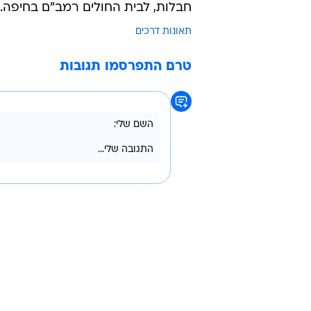
פרמדיק מד"א עופר וינגרטן וחובש ר
בתאונת דרכים קשה מאוד, כשהגענו ל
פצועים כשהם לכודים ובמצב קשה. הת
במקום היה פצוע נוסף במצב קל-בינו
טיפול רפואי ולאחר מכן הם פונו בני
במהלכה נפצע קשה צעיר ושניים נוספי
חבלות, לבית החולים רמב"ם בחיפה.
תאונות דרכים
טרם התפרסמו תגובות