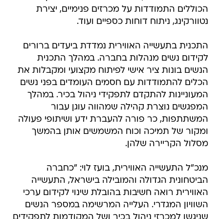
הכוללים התמודדות על מכרזים פנימיים, יצירת
נטוורקינג, ניתוח דוחות כספיים ועוד.
התכנית בתעשייה האווירית נמדדת ביעדים ברורים
לקידום נשים מנהלות בחברה. במהלך התכנית
הנשים בונות ציר אישי לפיתוח מקצועי ומקבלות את
הכלים להתמודדות עם חסמים העומדים בפני נשים
המעוניינות להתקדם לתפקידי ניהול בכיר. במהלך
המפגשים נוצרת קהילה שמהווה עוגן עבור
המשתתפות, כר פורה להעברת ידע ושיתופי פעולה
ומקור של תמיכה וכוח המשמשים אותן בהמשך
מסלול הקריירה שלהן.
מנכ"ל התעשייה האווירית, בועז לוי: "כחברה
הביטחונית הגדולה והמובילה בישראל, התעשייה
האווירית רואה חשיבות בהובלת שינוי לקידום ערכי
השוויון המגדרי. העלייה המרשימה במספר הנשים
שניגשו למכרזי ניהול בכיר ושל המקודמות לתפקידים