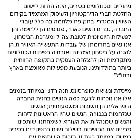
ניהוליים וטכנולוגיים בכירים, הינה הודות ליישום
החלטת חברי הדירקטוריון ולעיסוק המתמיד בקידום
השוויון המגדרי. בתקופת מלחמה בה כלל עובדי
החברה, גברים ונשים כאחד, מגויסים הן ללחימה והן
לפעילות היומיומית לטובת צה"ל ומערכת הביטחון,
אנו גאים בתרומתן של עובדות התעשייה האווירית הן
להגנה על ביטחון המדינה ואזרחיה בפיתוח טכנולוגיות
מתקדמות והן להצלחה העסקית בתקופה הרווחית
ביותר בתולדותינו, הנובעת מפעילות מאומצת בארץ
ובחו"ל".
מייסדת ונשיאת סופרסונס, חנה רדו: "במיוחד בזמנים
אלו אנו נוכחות לדעת כמה הנשים בחזית החברה
הישראלית הן חשובות ומשמעותיות; הנשים
שנלחמות בגבורה, הנשים שהיו הראשונות לזהות
והנשים שמנהלות את העורף. לשמחתנו, שותפינו
מבינים את החשיבות בשילוב נשים בתפקידים בכירים
במשק, במיוחד בעת זו. בזכות השותפות עם