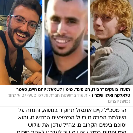
תועדו צועקים "הצילו, חטופים". מימין לשמאל: יותם חיים, סאמר
/
טלאלקה ואלון שמריז
תיעוד ברשתות חברתיות לפי סעיף 27 א' לחוק
זכויות יוצרים
הרמטכ"ל קיים אתמול תחקיר בנושא, והנחה על
השלמת הפרטים בשל הממצאים החדשים, והוא
יסוכם בימים הקרובים. צה"ל עדכן את שלוש
המשפחות במידע זה וימשיך לעדכנן לאחר סיכום