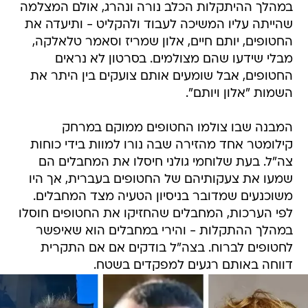
במהלך ההיתקלות הכלב נורה ונהרג, אולם המצלמה
שהייתה עליו המשיכה לעבוד ולהקליט - ותיעדה את
החטופים, יותם חיים, אלון שמריז וסאמר טלאלקה,
מבלי שידעו שהם מצולמים. בסרטון לא נראים
החטופים, אבל שומעים אותם צועקים בין היתר את
השמות "אלון ויותם".
המבנה שבו צולמו החטופים ממוקם במרחק
קילומטר אחד מהזירה שבה נורו למוות בידי כוחות
צה"ל. בעת שלוחמי גולני חיסלו את המחבלים הם
שמעו את צעקותיהם של החטופים בעברית, אך היו
משוכנעים שמדובר בניסיון הטעיה מצד המחבלים.
לפי הערכות, המחבלים שהחזיקו את החטופים חוסלו
במהלך ההתקלות - והירי במחבלים הוא שאיפשר
לחטופים לברוח. בצה"ל בודקים אם אם התקרית
דווחה באותם רגעים למפקדים בשטח.