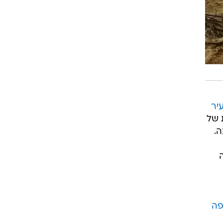
יר
 של
ה.
פה