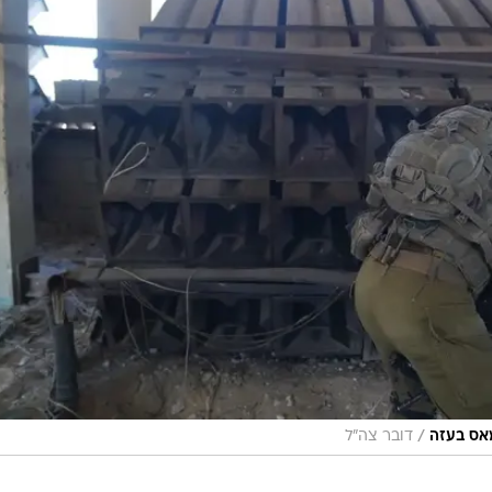
/
אס בעזה
דובר צה"ל