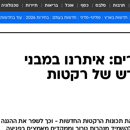
תרבות
סלבס
כסף
אוכל
בריאות
תיירות
טכנולוגיה
חדשות בארץ
פוליטי-מדיני
חדשות בעולם
בחירות 2026
עוד בחדשות
אירועים בארץ
פוליטיקה וממשל
המזרח התיכון
דעות ופרשנויו
חדשות פלילים ומשפט
יחסי חוץ
אירופה
סרי ושלזינגר
חינוך
אמריקה
פרויקטים מיוח
ישראלים בחו"ל
אסיה והפסיפיק
אסור לפספס
: איתרנו במבני
בריאות
אפריקה
מדע וסביבה
ש של רקטות
חברה ורווחה
הנחיות פיקוד 
ארכיון מדורים
זמני כניסת ש
לוח חופשות וח
לוח שנה
חדשות יהדות
ת תכונות הרקטות החדשות - וכך לשפר את ההגנה
חדשות המשפ
 להשמיד מנהרות טרור וממקדים מאמצים בפגיעה