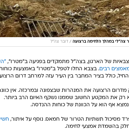
/
ור צה"לי במהלך הלחימה ברצועה
דובר צה"ל
הצבאיות של הארגון, בצה"ל מתמקדים בפגיעה ב"מטרו",
"הע
אמצים רבים
. בצבא החלו לטפל ב"מטרו" באמצעות כוחות
החיל, כולל בציר המחבר בין העיר עזה למרחב דרום הרצוע
דרום הרצועה את המנהרות שבצפונה ובמרכזה. אין כוונה
א רק את המקטע החשוב שממנו נשקף האיום הרב ביותר.
נמצא אף הוא על הכוונת של כוחות ההנדסה.
רד מסיכול תשתיות הטרור של חמאס. נוסף על איתור,
חשי
 חלק בהשמדת אמצעי לחימה.