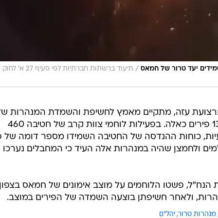
/
מידים יעד טרור של חמאס
תיעוד ברשתות חברתיות לפי סעיף 27 א' לחוק
רצועת עזה, מתקיים מאמץ לחשיפת והשמדת המנהרות של
חמאס. מתחילת הלחימה הושמדו 130 פירים כאלה. בפעילות לוחמי צוות קרב של חטיבה 460
ת, כוחות ההנדסה של החטיבה השמידו מספר דומה של פי
ים ולחמצן שהיה במנהרות אלה העיד כי המחבלים נערכו
 הנח"ל, פשטו הלוחמים על מוצב אימונים של חמאס בצפון
הרות, ולאחר חשיפתן בוצעה השמדה של הפירים במוצב.
מנהרות טרור
יהל"ם