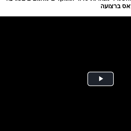
המייל האדום
אס ברצועה