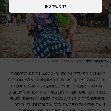
/
אריק ורות פרץ
תיעוד ברשתות חברתיות לפי סעיף 27 א' לחוק זכויות
יוצרים
כ-1,400 בני אדם נרצחו וכ-5,400 נפצעו במלחמה
ובהסלמה בצפון. בשבת, 7 באוקטובר, אלפי מחבלים
חדרו מהרצועה לישראל במתקפה משולבת וטבחו
באזרחים, שוטרים וחיילים בשורה ארוכה של יישובים
ובסיסים בדרום הארץ. בכמה מקומות נחשפו מעשי
זוועה ואלימות מזעזעת כלפי הקורבנות. בין היתר,