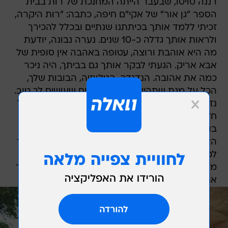
רננה טויטו, שבעבר הייתה המחנכת של רות בבית
הספר "גן אור" של אקי"ם חיפה, כתבה: "רות היקרה,
זכיתי ללמד אותך בכיתתנו שנתיים ובכלל להכירך
ולראות אותך גדלה כ-10 שנים. נערה נבונה, יודעת
מה היא אוהבת ורוצה, עטופה באהבה אין סופית של
אבא אריק. הגעתי לבקר אותך גם בביתך, היה ניכר
כמה את אהובה. הנדנדה, הטלווזיה, הבובות שלך,
הכל על מנת שתהיי מוקפת בדברים שעושים לך טוב.
נזכרת ברצון שלך לקבל חיבוק כשאת חוששת מקול
חזק כשהיה בכיתה בפתאומיות וממש אומרת 'בוק
בוק'. אני מתארת לעצמי כמה בטח פחדת ברגעי
האימה האחרונים ולא היה מי שייתן חיבוק. היה ברור
לכולם הקשר המיוחד שיש רק לאבא אריק ולך.
מאחלים לימית ולאמא אלינור, כוחות וחיזוקים לעבור
את התקופה הכל כך קשה הזו. נתגעגע אליך רות".