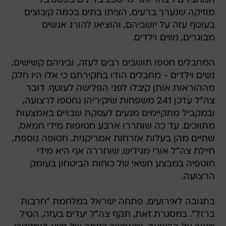
המחבלים רצחו יותר מ-250 בליינים בפסטיבל
מוזיקה שנערך ברעים, הציתו בתים בכמה קיבוצים
בעוטף עזה על יושביהם, והוציאו להורג אנשים
מבוגרים, נשים וילדים.
המחבלים חטפו תושבים רבים לעזה, וביניהם קשישים,
נשים וילדים - מחבלים הודו בחקירתם כי אלו היו חלק
מההוראות אותן קיבלו לפני הפלישה לעוטף. דובר
צה"ל עדכן 241 משפחות שיקיריהן נחטפו לרצועה,
ובמקביל מתקיימים מגעים לעסקת שבויים באמצעות
מתווכים. עד כה שוחררו ארבע חטופות מידי חמאס,
שתיים מהן בעלות אזרחות אמריקנית. חטופה נוספת,
חיילת צה"ל אורי מגידיש, שוחררה אף היא מידי
חוטפיה במבצע חשאי של כוחות הביטחון בעומק
הרצועה.
בתגובה לאירועים, פתחה ישראל במלחמת "חרבות
ברזל". במסגרת זאת, תקף צה"ל יעדים בעזה, הטיל