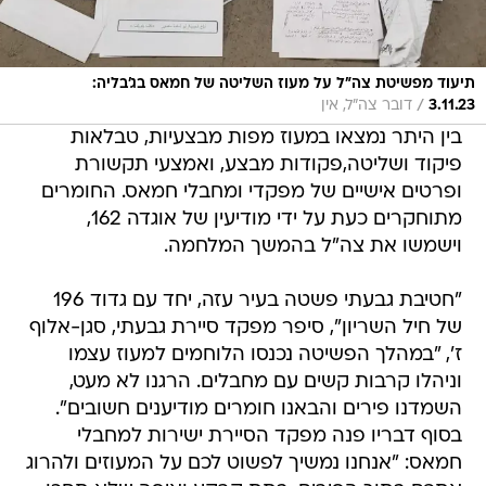
תיעוד מפשיטת צה"ל על מעוז השליטה של חמאס בג'בליה:
/
3.11.23
דובר צה"ל, אין
בין היתר נמצאו במעוז מפות מבצעיות, טבלאות
פיקוד ושליטה,פקודות מבצע, ואמצעי תקשורת
ופרטים אישיים של מפקדי ומחבלי חמאס. החומרים
מתוחקרים כעת על ידי מודיעין של אוגדה 162,
וישמשו את צה"ל בהמשך המלחמה.
"חטיבת גבעתי פשטה בעיר עזה, יחד עם גדוד 196
של חיל השריון", סיפר מפקד סיירת גבעתי, סגן-אלוף
ז', "במהלך הפשיטה נכנסו הלוחמים למעוז עצמו
וניהלו קרבות קשים עם מחבלים. הרגנו לא מעט,
השמדנו פירים והבאנו חומרים מודיענים חשובים".
בסוף דבריו פנה מפקד הסיירת ישירות למחבלי
חמאס: "אנחנו נמשיך לפשוט לכם על המעוזים ולהרוג