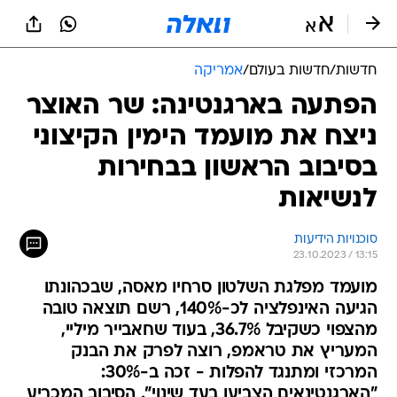
חדשות
/
חדשות בעולם
/
אמריקה
הפתעה בארגנטינה: שר האוצר
ניצח את מועמד הימין הקיצוני
בסיבוב הראשון בבחירות
לנשיאות
סוכנויות הידיעות
23.10.2023 / 13:15
מועמד מפלגת השלטון סרחיו מאסה, שבכהונתו
הגיעה האינפלציה לכ-140%, רשם תוצאה טובה
מהצפוי כשקיבל 36.7%, בעוד שחאבייר מיליי,
המעריץ את טראמפ, רוצה לפרק את הבנק
המרכזי ומתנגד להפלות - זכה ב-30%:
"הארגנטינאים הצביעו בעד שינוי". הסיבוב המכריע