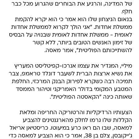
של המדינה, והרגיע את הבוחרים שהגרוע מכל כבר
חלף.
בנאום הניצחון שלו הוא אמר כי הוא יקרא להקמת
ממשלת אחדות. "אני הולך לקרוא לממשלת אחדות
לאומית - ממשלת אחדות לאומית שבנויה על הבסיס
של זימון האנשים הטובים ביותר, ללא קשר
להשתייכותם הפוליטית", אמר מאסה.
מיליי, המגדיר את עצמו אנרכו-קפיטליסט המעריץ
את נשיא ארצות הברית לשעבר דונלד טראמפ, צבר
תמיכה רבה כשקרא לפירוק הבנק המרכזי, החלפת
המטבע המקומי בדולר האמריקני וטיהור הממסד
שאותה כינה "הקאסטה הפוליטית".
הצעותיו הרדיקליות והרטוריקה החריפה ומלאת
הקללות שלו גרמו לחלק מהארגנטינים להצביע
למאסה, שבו הם ראו כרע במיעוטו. כריסטיאן אריאל
ג'ייקובסן, צלם בן 38, אמר כי הוא הצביע למאסה כדי