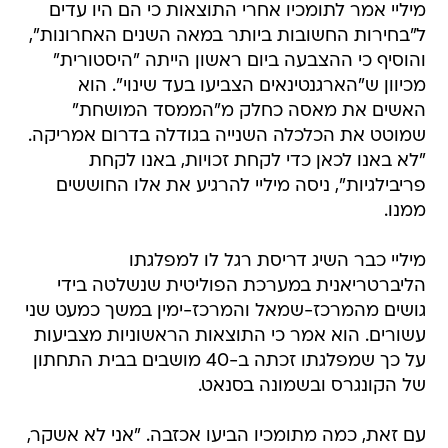
מיליי אמר לתומכיו אחרי התוצאות כי הם היו עדים
ל"בחירות החשובות ביותר במאה השנים האחרונות",
והוסיף כי ההצבעה ביום ראשון הייתה "היסטורית"
מכיוון ש"הארגנטינאים הצביעו בעד שינוי". הוא
האשים את מאסה כחלק מ"הממסד המושחת"
שמוטט את הכלכלה השנייה בגודלה בדרום אמריקה.
"לא באנו לכאן כדי לקחת זכויות, באנו לקחת
פריבילגיות", ניסה מיליי להרגיע את אלו החוששים
ממנו.
מיליי כבר השיג דריסת רגל לו למפלגתו
הליברטריאנית במערכת הפוליטית שנשלטה בידי
גושים מהמרכז-שמאל והמרכז-ימין במשך כמעט שני
עשורים. הוא אמר כי התוצאות הראשוניות מצביעות
על כך שמפלגתו זכתה ב-40 מושבים בבית התחתון
של הקונגרס ובשמונה בסנאט.
עם זאת, כמה מתומכיו הביעו אכזבה. "אני לא אשקר,