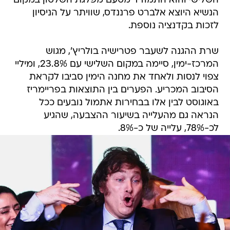
השלישי והוא התמודד מטעם מפלגת השלטון במקום
הנשיא היוצא אלברט פרננדס, שוויתר על הניסיון
לזכות בקדנציה נוספת.
שרת ההגנה לשעבר פטרישיה בולריץ', מגוש
המרכז-ימין, סיימה במקום השלישי עם 23.8%, ומיליי
צפוי לנסות ולאחד את מחנה הימין סביבו לקראת
הסיבוב המכריע. הפערים בין התוצאות בפריימריז
באוגוסט לבין אלו בבחירות אתמול נובעים ככל
הנראה גם מהעלייה בשיעור ההצבעה, שהגיע
לכ-78%, עלייה של כ-8%.