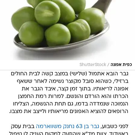
/
כפית אפונה
ShutterStock
גבר הובא אתמול (שלישי) במצב קשה לבית החולים
ברזילי, כשהוא סובל מקוצר נשימה לאחר ששאף
אפונה לריאותיו. בתוך זמן קצר, איבד הגבר את
הכרתו והוא הורדם והונשם. למרות רמת החמצן
הנמוכה שנמדדה בדמו, גם תחת ההנשמה, הצליחו
הרופאים להוציא האפונים מריאותיו ולייצב את מצבו.
לפני כשבוע,
גבר בן 63 נחנק משווארמה
בבית עסק
באשדוד. צוות מד"א שהוזעק למקום העניק לו טיפול