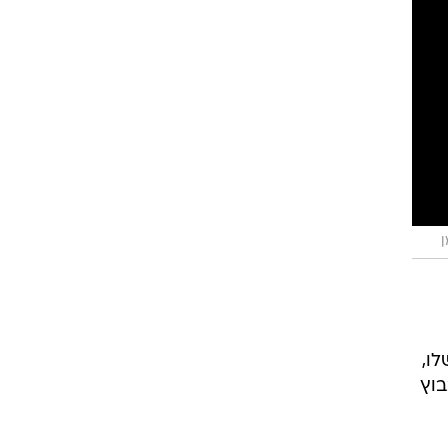
ן
ו,
בוץ