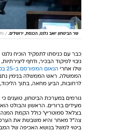
/
שר הביטחון יואב גלנט, הכנסת, ירושלים.
פלאש 90
כבר עם כניסתו לתפקיד הוכיח גלנט י
גיבוי לפיקוד הבכיר, ודחף ליצירתיו
שלו אחרי
הנאום המפורסם ב-25 במרץ
הממשלה. ראש הממשלה בנימין נתניה
לרחובות, הביע מחאה, בתוך הליכוד, נ
גורמים במערכת הביטחון, טוענים כי 
מעידים ברורים. הראשון והבולט הוא
בצלאל סמוטריץ' כולל הקמת המנהלת
צה"ל מאחר והיא משבשת את הערכת 
ביטוי למשל בנושא האכיפה של המבני