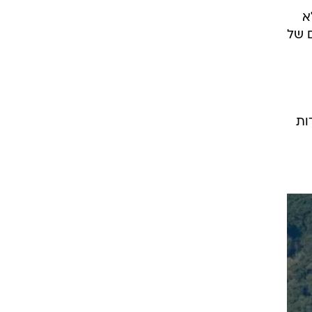
א
ם של
ות