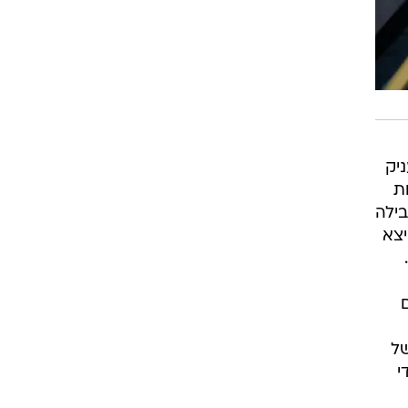
יק
ת
ילה
יצא
של
י