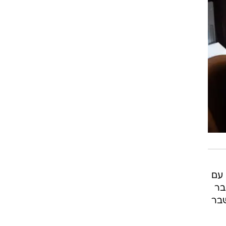
 עם
בר
שבר