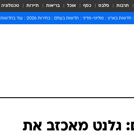
תרבות
סלבס
כסף
אוכל
בריאות
תיירות
טכנולוגיה
חדשות בארץ
פוליטי-מדיני
חדשות בעולם
בחירות 2026
עוד בחדשות
אירועים בארץ
פוליטיקה וממשל
המזרח התיכון
דעות ופרשנויו
חדשות פלילים ומשפט
יחסי חוץ
אירופה
סרי ושלזינגר
חינוך
אמריקה
פרויקטים מיוח
ישראלים בחו"ל
אסיה והפסיפיק
אסור לפספס
בריאות
אפריקה
מדע וסביבה
חברה ורווחה
הנחיות פיקוד 
ארכיון מדורים
זמני כניסת ש
לוח חופשות וח
לוח שנה
חדשות יהדות
ם: גלנט מאכזב את
חדשות המשפ