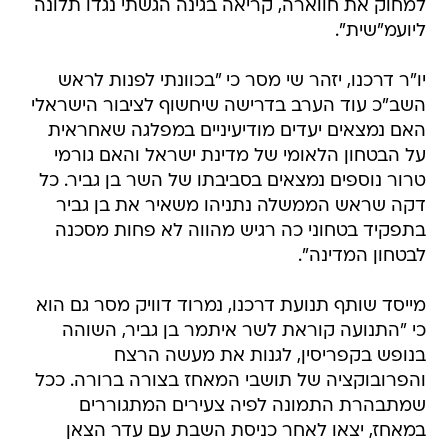
למחוק את חווארה, קריאה בגינה הגשתי נגדו תלונה
ליועמ"שית".
יו"ר דרכנו, יזהר שי מסר כי "בכוונתי לפנות לראש
השב"כ עוד הערב בדרישה שיחשוף לציבור הישראלי
האם נמצאים יעדים מודיעיניים במפלגה שאחראית
על הבטחון הלאומי של מדינת ישראל והאם גורמי
טרור נוספים נמצאים בסביבתו של השר בן גביר. כל
דקה שראש הממשלה נתניהו משאיר את בן גביר
בתפקיד בטחוני כה רגיש מהווה לא פחות מסכנה
לבטחון המדינה".
מייסד שותף תנועת דרכנו, נמרוד דוויק מסר גם הוא
כי "התנועה קוראת לשר איתמר בן גביר, השוהה
בנופש בקפריסין, לגנות את מעשה הרצח
והפרובוקציה של תושבי המאחז בצורה ברורה. ככל
שמתבהרת התמונה לפיה צעירים המתגוררים
במאחז, יצאו לאחר כניסת השבת עם עדר הצאן