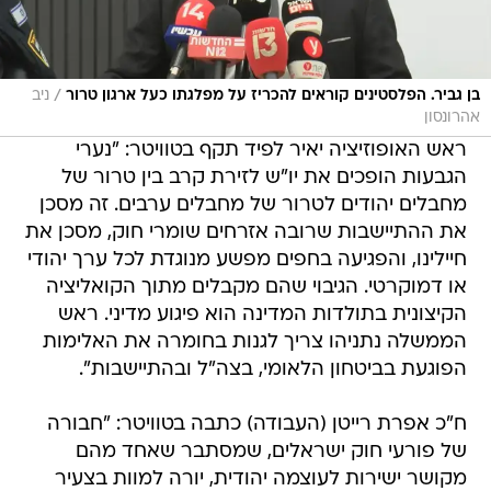
/
בן גביר. הפלסטינים קוראים להכריז על מפלגתו כעל ארגון טרור
ניב
אהרונסון
ראש האופוזיציה יאיר לפיד תקף בטוויטר: "נערי
הגבעות הופכים את יו"ש לזירת קרב בין טרור של
מחבלים יהודים לטרור של מחבלים ערבים. זה מסכן
את ההתיישבות שרובה אזרחים שומרי חוק, מסכן את
חיילינו, והפגיעה בחפים מפשע מנוגדת לכל ערך יהודי
או דמוקרטי. הגיבוי שהם מקבלים מתוך הקואליציה
הקיצונית בתולדות המדינה הוא פיגוע מדיני. ראש
הממשלה נתניהו צריך לגנות בחומרה את האלימות
הפוגעת בביטחון הלאומי, בצה"ל ובהתיישבות".
ח"כ אפרת רייטן (העבודה) כתבה בטוויטר: "חבורה
של פורעי חוק ישראלים, שמסתבר שאחד מהם
מקושר ישירות לעוצמה יהודית, יורה למוות בצעיר