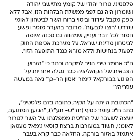
פלסטיני. טרור יהודי של קומץ מתיישבי יהודה
ושומרון היה גם לפני ממשלת הבלהות הזו, אבל ללא
ספק מקבל עידוד וביטוי ברוח השר לביטחון לאומי
שדרש 'רוצו לגבעות'. מדובר בהעדר מוסר ופשע
חמור לכל דבר ועניין, שמהווה גם סכנה איומה
לביטחון מדינת ישראל. על מערכת אכיפת החוק
לפעול בנחישות וללא מורא כנגד התופעה הזו".
ח"כ אחמד טיבי הגיב למקרה וכתב כי "הזרוע
הצבאית של הקואליציה כבר נטלה אחריות על
הפיגוע בבורקא? לימור 'אסון הר-כך' גאה במעשה
עוזריה?"
"הכתובת הייתה על הקיר, כתובה בדם פלסטיני",
כתב ח"כ עופר כסיף (חד"ש- תע"ל), "הגזען המתועב,
יועצה לשעבר של הח"כית ממפלגתו של השר לטרור
לאומני, חשוד במעורבות ברצח קוסאי ג'מאל מעטאן
אתמול באזור בורקה. החלאה כבר קרא בעבר