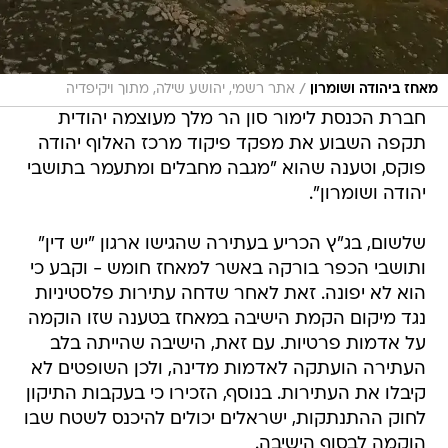
/
מאחז ביהודה ושומרון
אתר רשמי, יהושע שילה, מתוך ויקיפדיה
חברת הכנסת לימור סון הר מלך מעוצמה יהודית
תקפה השבוע את מפקד פיקוד מרכז האלוף יהודה
פוקס, וטענה שהוא "מגבה מחבלים ומתעמר בתושבי
יהודה ושומרון".
שלשום, בג"ץ הכריע בעתירה שהגישו ארגון "יש דין"
ותושבי הכפר בורקה באשר למאחז חומש - וקבע כי
הוא לא יפונה. זאת לאחר שדחה עתירות פלסטיניות
נגד מיקום הקמת הישיבה במאחז בטענה שזו הוקמה
על אדמות פרטיות. עם זאת, הישיבה שהייתה בלב
העתירה הועתקה לאדמות מדינה, ולכן השופטים לא
קיבלו את העתירות. בנוסף, הזכירו כי בעקבות התיקון
לחוק ההתנתקות, ישראלים יכולים להיכנס לשטח שבו
הוקמה לבסוף הישיבה.