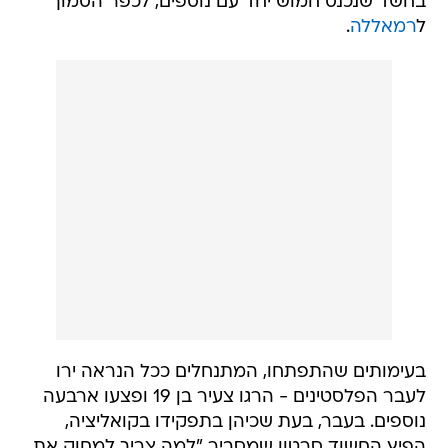
בחשד שנכנס חמוש יחד עם נוספים, לכפר הסמוך
ל
רמאללה
.
בעימותים שהתפתחו, המתנחלים ככל הנראה ירו
לעבר הפלסטינים - הרגו צעיר בן 19 ופצעו ארבעה
נוספים. בעבר, בעת שכיהן בתפקידו בקואליציה,
הפיץ החשוד סרטון שמסביר "למה צריך למחוק את