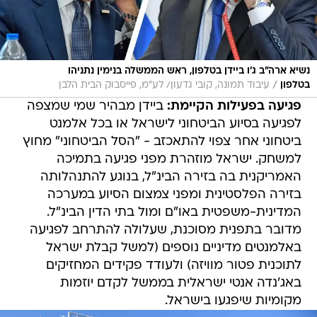
נשיא ארה"ב ג'ו ביידן בטלפון, ראש הממשלה בנימין נתניהו
/
בטלפון
עיבוד תמונה, קובי גדעון/ לע"מ, פייסבוק הבית הלבן
פגיעה בפעילות הקיימת:
ביידן מבהיר שמי שמצפה
לפגיעה בסיוע הביטחוני לישראל או בכל אלמנט
ביטחוני אחר צפוי להתאכזב - "הסל הביטחוני" מחוץ
למשחק. ישראל מוזהרת מפני פגיעה בתמיכה
האמריקנית בה בזירה הבינ"ל, בנוגע להתנהלותה
בזירה הפלסטינית ומפני צמצום הסיוע במערכה
המדינית-משפטית באו"ם ומול בתי הדין הבינ"ל.
מדובר בתפנית מסוכנת, שעלולה להתרחב לפגיעה
באלמנטים מדיניים נוספים (למשל קבלת ישראל
לתוכנית פטור מוויזה) ולעודד פקידים המחזיקים
באג'נדה אנטי ישראלית בממשל לקדם יוזמות
מקומיות שיפגעו בישראל.