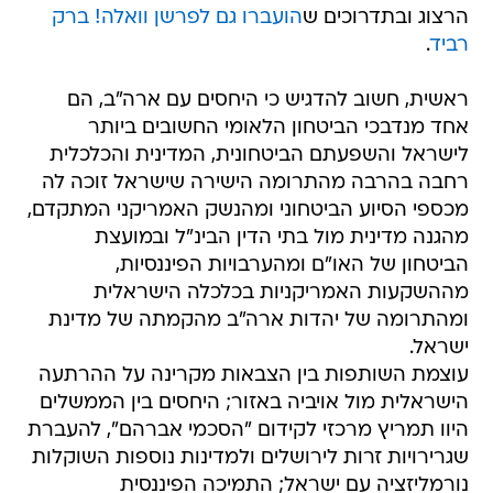
הרצוג ובתדרוכים ש
הועברו גם לפרשן וואלה! ברק
רביד
.
ראשית, חשוב להדגיש כי היחסים עם ארה"ב, הם
אחד מנדבכי הביטחון הלאומי החשובים ביותר
לישראל והשפעתם הביטחונית, המדינית והכלכלית
רחבה בהרבה מהתרומה הישירה שישראל זוכה לה
מכספי הסיוע הביטחוני ומהנשק האמריקני המתקדם,
מהגנה מדינית מול בתי הדין הבינ"ל ובמועצת
הביטחון של האו"ם ומהערבויות הפיננסיות,
מההשקעות האמריקניות בכלכלה הישראלית
ומהתרומה של יהדות ארה"ב מהקמתה של מדינת
ישראל.
עוצמת השותפות בין הצבאות מקרינה על ההרתעה
הישראלית מול אויביה באזור; היחסים בין הממשלים
היוו תמריץ מרכזי לקידום "הסכמי אברהם", להעברת
שגרירויות זרות לירושלים ולמדינות נוספות השוקלות
נורמליזציה עם ישראל; התמיכה הפיננסית