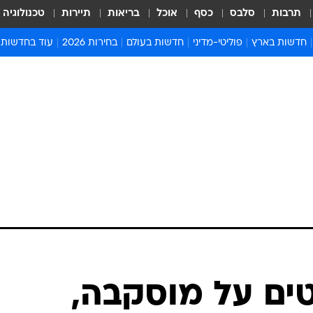
תרבות
סלבס
כסף
אוכל
בריאות
תיירות
טכנולוגיה
חדשות בארץ
פוליטי-מדיני
חדשות בעולם
בחירות 2026
עוד בחדשות
אירועים בארץ
פוליטיקה וממשל
המזרח התיכון
דעות ופרשנויו
חדשות פלילים ומשפט
יחסי חוץ
אירופה
סרי ושלזינגר
חינוך
אמריקה
פרויקטים מיוח
ישראלים בחו"ל
אסיה והפסיפיק
אסור לפספס
בריאות
אפריקה
מדע וסביבה
חברה ורווחה
הנחיות פיקוד 
ארכיון מדורים
זמני כניסת ש
לוח חופשות וח
לוח שנה
חדשות יהדות
ם על מוסקבה,
חדשות המשפ