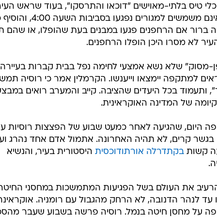
לי טיס בלתי-מאוישים "דוכאו והתרסקו", בעוד שראש העיר
סרגיי סוביאנין, אמר כי שני מבנים שאינם משמשים למגורים נפגעו בסביבות השעה 00
היה ברור אם הרחפנים פגעו במבנים בעת שהופלו, או שהם ת
עיר לא מסרו היכן הופלו הרחפנים.
-מסוק" שלא נשא אמצעי לחימה נפל בבית קברות בעיירה
ים למתקפה יימצאו וייענשו. הקרמלין אמר כי רוסיה תמשי
, ותעמוד בכל היעדים שהציבה. קייב והמערב רואים במבצע
יומה של המדינה האוקראינית.
קפה היום, שהגיעה לאחר כמעט שבוע של הפצצות רוסיות ע
בגשר קרים, לא תהיה האחרונה. אתמול אדם אחד נהרג ועו
ה קשות
בקתדרלה אורתודוכסית
היסטורית בעיר, והנשיא
ה.
להרעיב את העולם בשל הפגיעות המתמשכות במחסני החיטה
 עד לנהר הדנובה, לא הרחק מהגבול עם רומניה. אוקראינה
פה על מחסן חיטה בנמל. רוסיה פרשה בשבוע שעבר מהסכ