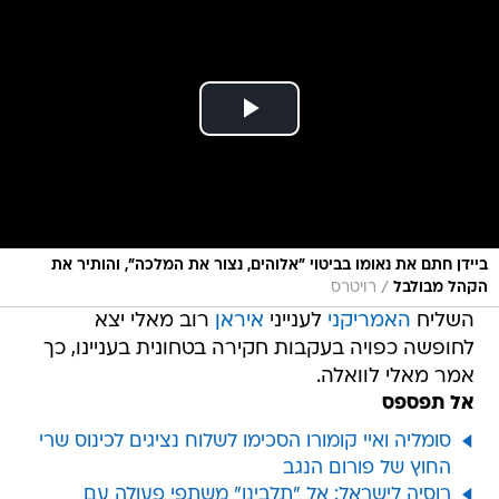
ביידן חתם את נאומו בביטוי "אלוהים, נצור את המלכה", והותיר את
/
הקהל מבולבל
רויטרס
השליח
האמריקני
לענייני
איראן
רוב מאלי יצא
לחופשה כפויה בעקבות חקירה בטחונית בעניינו, כך
אמר מאלי לוואלה.
אל תפספס
סומליה ואיי קומורו הסכימו לשלוח נציגים לכינוס שרי
החוץ של פורום הנגב
רוסיה לישראל: אל "תלבינו" משתפי פעולה עם