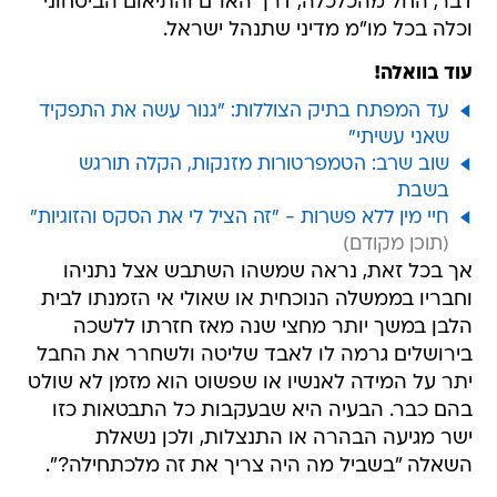
עוד בוואלה!
עד המפתח בתיק הצוללות: "גנור עשה את התפקיד
שאני עשיתי"
שוב שרב: הטמפרטורות מזנקות, הקלה תורגש
בשבת
חיי מין ללא פשרות - "זה הציל לי את הסקס והזוגיות"
אך בכל זאת, נראה שמשהו השתבש אצל נתניהו
וחבריו בממשלה הנוכחית או שאולי אי הזמנתו לבית
הלבן במשך יותר מחצי שנה מאז חזרתו ללשכה
בירושלים גרמה לו לאבד שליטה ולשחרר את החבל
יתר על המידה לאנשיו או שפשוט הוא מזמן לא שולט
בהם כבר. הבעיה היא שבעקבות כל התבטאות כזו
ישר מגיעה הבהרה או התנצלות, ולכן נשאלת
השאלה "בשביל מה היה צריך את זה מלכתחילה?".
נכון שאסור לכל מדינה ריבונית להתבטל טוטאלית
בפני אף מדינה אחרת בעולם והיא צריכה לשאוף