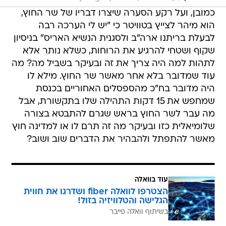
הוא מיהר לצייץ בטוויטר כי "יש לי הערכה רבה
לבעלת בריתנו ארה"ב ולסגנית הנשיא האריס" בניסיון
שקוף ושטחי להרגיע את הרוחות, כשלא נותר אלא
לתהות למה היה צריך את זה ובעיקר בשביל מה? מה
עוד שמדובר בלא אחר מאשר שר החוץ. מילא לו
היה מדובר בח"כ מהספסלים האחוריים בכנסת
שמחפש את 15 דקות התהילה שלו בתקשורת, אבל
מה עבר לשר החוץ בראש שגרם להתבטא בצורה
שלומיאלית כזו ובעיקר מה זה תרם לו או למדינה חוץ
מאשר להתפתל ולהבהיר את הדברים שוב ושוב?
עוד בוואלה
הצטרפו לוואלה fiber ושדרגו את חווית
הגלישה והטלוויזיה בזול!
בשיתוף וואלה פייבר