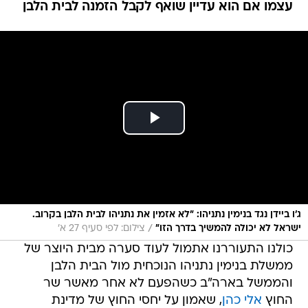
ג'ו ביידן נגד בנימין נתניהו: "לא אזמין את נתניהו לבית הלבן בקרוב.
/
ישראל לא יכולה להמשיך בדרך הזו"
צילום: לפי סעיף 27 א'
כולנו התעוררנו אתמול לעוד סערה מבית היוצר של
ממשלת בנימין נתניהו הנוכחית מול הבית הלבן
והממשל בארה"ב כשהפעם לא אחר מאשר שר
החוץ
אלי כהן
, שאמון על יחסי החוץ של מדינת
ישראל,
שידר זלזול
כלפי סגנית נשיא ארצות הברית
קמלה האריס
כשאמר בריאיון לכאן רשת ב': "אם