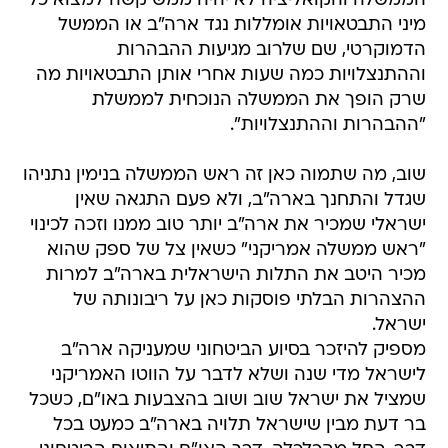
הדמוקרטי, שם שלרוב מגיעות ההבהרות
וההתנצלויות כמה שעות אחרי אותן התבטאויות מה
שרק הופך את הממשלה הנוכחית לממשלת
"ההבהרות וההתנצלויות".
שוב, מה שתמוה כאן זה ראש הממשלה בנימין נתניהו
שגדל והתחנך בארה"ב, ולא פעם התגאה שאין
ישראלי שמכיר את ארה"ב יותר טוב ממנו וזכה לכינוי
"ראש ממשלה אמריקני" כשאין צל של ספק שהוא
מכיר היטב את התלות הישראלית בארה"ב למרות
ההצהרות הבלתי פוסקות כאן על ריבונותה של
ישראל.
מספיק להיזכר בסיוע הביטחוני שמעניקה ארה"ב
לישראל מדי שנה ושלא לדבר על הווטו האמריקני
שמציל את ישראל שוב ושוב בהצבעות באו"ם, כשכל
בר דעת מבין שישראל תלויה בארה"ב כמעט בכל
דבר, החל מהכלכלה, דרך האו"ם והתיאום הביטחוני
וכלה בכל מו"מ מדיני שתנהל ישראל.