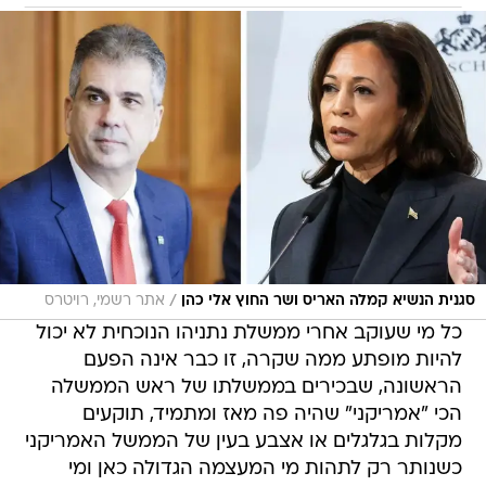
/
סגנית הנשיא קמלה האריס ושר החוץ אלי כהן
אתר רשמי, רויטרס
כל מי שעוקב אחרי ממשלת נתניהו הנוכחית לא יכול
להיות מופתע ממה שקרה, זו כבר אינה הפעם
הראשונה, שבכירים בממשלתו של ראש הממשלה
הכי "אמריקני" שהיה פה מאז ומתמיד, תוקעים
מקלות בגלגלים או אצבע בעין של הממשל האמריקני
כשנותר רק לתהות מי המעצמה הגדולה כאן ומי
המדינה שתלויה באותה מעצמה ורודפת אחריה ערב
כל הצבעה במועצת הביטחון של האו"ם.