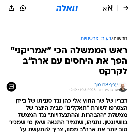
חדשות
/
דעות ופרשנויות
ראש הממשלה הכי "אמריקני"
הפך את היחסים עם ארה"ב
לקרקס
עפיף אבו מוך
עודכן לאחרונה: 10.6.2023 / 12:19
דבריו של שר החוץ אלי כהן נגד סגניתו של ביידן
הצטרפו לשורת "תאקלים" מבית היוצר של
ממשלת "ההבהרות וההתנצלויות" נגד הממשל
בוושינגטון. נתניהו, שתמיד התגאה שאין מי שמכיר
טוב יותר את ארה"ב ממנו, צריך להתעשת על
עצמו אם הוא עדיין שואף לקבל הזמנה לבית הלבן