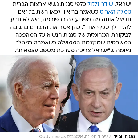
תשאל אותה מה מפריע לה ברפורמה, היא לא תדע
להגיד לך סעיף אחד". כהן אמר את הדברים בתגובה
לביקורת המרומזת של סגנית הנשיא על המהפכה
המשפטית שמקדמת הממשלה כשאמרה במהלך
נאומה ש"ישראל צריכה מערכת משפט עצמאית".
/
נתניהו וביידן
עיבוד תמונה, אימג'בנק GettyImages
כמובן, ועל רקע הסערה שיצרו דבריו של שר החוץ,