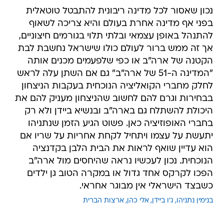
להתנהל באופן עצמאי ובלתי תלוי בגורמים חיצוניים,
אך זה ממש ברור לעולם כולו שישראל נחשבת לבת
הקטנה של ארה"ב או כפי שלפעמים מכנים אותה
"המדינה ה-51 של ארה"ב" גם אם השתן עלה לראש
לחלק מחברי הקואליציה הנוכחית בעקבות הניצחון
בבחירות וגרם להם לחשוב שהניצחון מעניק להם את
היכולת להשתלח גם בארה"ב ובנשיא ביידן ולא רק
בחברי האופוזיציה כאן. פשוט הגיע הזמן שנתניהו
יתעשת על עצמו ויתחיל לקחת אחריות על שריו אם
הוא עדיין שואף לראות את הבית הלבן בקדנציה
הנוכחית. נכון לעכשיו נראה שהיחסים מול ארה"ב
הפכו לקרקס אחד גדול או במקרה הטוב גן ילדים
כשבצד הישראלי אין מבוגר אחראי.
בנימין נתניהו
ג'ו ביידן
אלי כהן
ארצות הברית
טרם התפרסמו תגובות