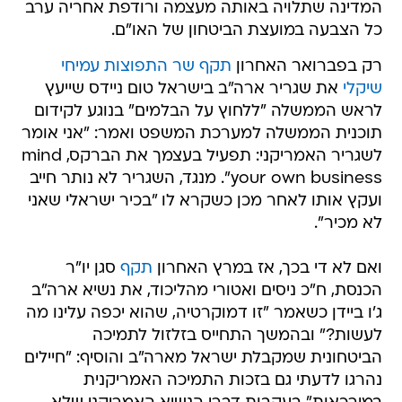
רק בפברואר האחרון
תקף שר התפוצות עמיחי
שיקלי
את שגריר ארה"ב בישראל טום ניידס שייעץ
לראש הממשלה "ללחוץ על הבלמים" בנוגע לקידום
תוכנית הממשלה למערכת המשפט ואמר: "אני אומר
לשגריר האמריקני: תפעיל בעצמך את הברקס, mind
your own business". מנגד, השגריר לא נותר חייב
ועקץ אותו לאחר מכן כשקרא לו "בכיר ישראלי שאני
לא מכיר".
ואם לא די בכך, אז במרץ האחרון
תקף
סגן יו"ר
הכנסת, ח"כ ניסים ואטורי מהליכוד, את נשיא ארה"ב
ג'ו ביידן כשאמר "זו דמוקרטיה, שהוא יכפה עלינו מה
לעשות?" ובהמשך התחייס בזלזול לתמיכה
הביטחונית שמקבלת ישראל מארה"ב והוסיף: "חיילים
נהרגו לדעתי גם בזכות התמיכה האמריקנית
במירכאות" בעקבות דברי הנשיא האמריקני שלא
יזמין את נתניהו בקרוב לבית הלבן על רקע קידום