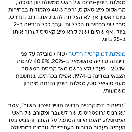
מפלגת הימין-מרכז של ראש ממשלת יוון המכהן,
קריאקוס מיצוטאקיס, גרפה 40% מהקולות בבחירות
ביום ראשון, אך לא הצליחה להשיג את הרוב הנדרש.
סבב שני בבחירות הכלליות ייערך ככל הנראה ב-2
ביולי, אף שהיום (שני) קרא מיצוקאטיס לערוך אותו
ב-25 ביוני.
מפלגת דמוקרטיה חדשה
(ND ) מובילה על פני
יריבתה סיריזה מהשמאל ב-20%, 40.8% לעומת
20.1% - פער שלא נרשם מאז קריסת המשטר
הצבאי במדינה ב-1974. אפילו בכרתים, שנחשבת
מעוז סוציאליסטי, מפלגת הימין נהנתה מיתרון
משמעותי.
"נראה כי דמוקרטיה חדשה תשיג ניצחון חשוב", אמר
גיאורגוס גרופטריטיס, שר לשעבר ומקורב של ראש
הממשלה. "העם היווני הסתכל על העבר והצביע בעד
העתיד, בעבור הדורות העתידיים". גורמים בממשלה