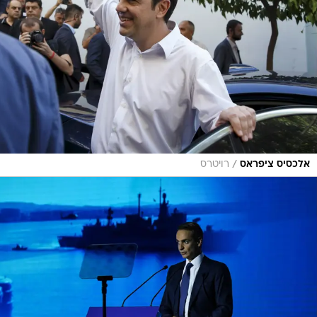
/
אלכסיס ציפראס
רויטרס