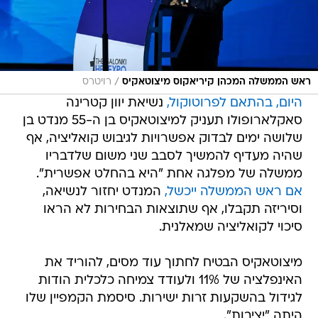
/
ראש הממשלה המכהן קיריאקוס מיצוטאקיס
רויטרס
היום, בהתאם לפרוטוקול,
נשיאת יוון קטרינה
סאקלארופולו תעניק למיצוטאקיס בן ה-55 מנדט בן
שלושה ימים לבדוק אפשרויות לגיבוש קואליציה, אף
שהיה מעדיף להמשיך לסבב שני משום שלדבריו
ממשלה של מפלגה אחת "היא בהחלט אפשרית".
אם ראש הממשלה ייכשל,
המנדט יחזור לנשיאה,
וסיריזה תקבלו, אף שתוצאות הבחירות לא הראו
סיכוי לקואליציה שמאלנית.
מיצוטאקיס הבטיח לחתוך עוד מסים, להוריד את
האינפלציה של 11% ולעודד צמיחה כלכלית הודות
לגידול בהשקעות זרות ישירות. סיסמת הקמפיין שלו
היתה "יציבות".