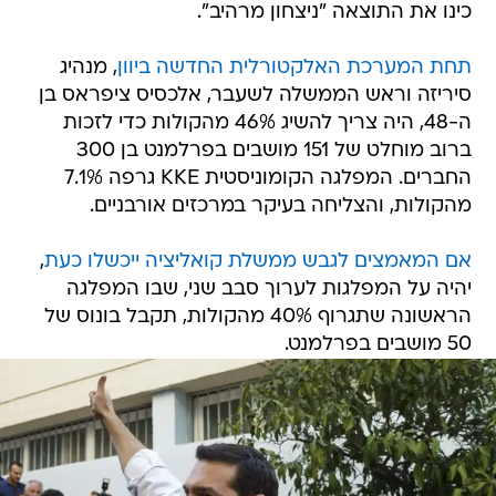
כינו את התוצאה "ניצחון מרהיב".
תחת המערכת האלקטורלית החדשה ביוון
, מנהיג
סיריזה וראש הממשלה לשעבר, אלכסיס ציפראס בן
ה-48, היה צריך להשיג 46% מהקולות כדי לזכות
ברוב מוחלט של 151 מושבים בפרלמנט בן 300
החברים. המפלגה הקומוניסטית KKE גרפה 7.1%
מהקולות, והצליחה בעיקר במרכזים אורבניים.
אם המאמצים לגבש ממשלת קואליציה ייכשלו כעת
,
יהיה על המפלגות לערוך סבב שני, שבו המפלגה
הראשונה שתגרוף 40% מהקולות, תקבל בונוס של
50 מושבים בפרלמנט.