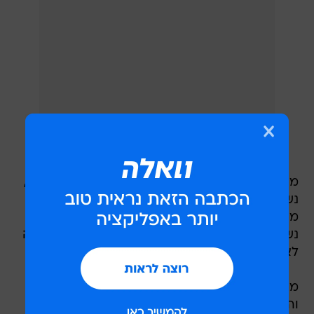
מפקד הצוות, שניהל את המטווח ותיעד את האירוע,
נשפט ל-21 ימי מחבוש והמשך שירותו ייבחן על ידי
מפקד האוגדה. שני מפקדי הכיתות שתועדו באירוע
נשפטו גם הם ל-21 ימי מחבוש וירדו משירות לוחמה
לארבעה חודשים.
מצה"ל נמסר כי מתחקיר האירוע עלה כי "הלוחמים
והקצין פעלו בניגוד למצופה מלוחמי וקציני צה"ל