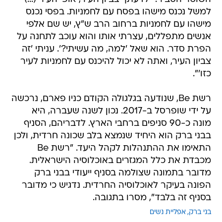
למשל נכנס מישהו בפסח עם לחמניות. בפסי נכנס
מישהו עם לחמניות ברחוב הרב ש"ץ, יש שם אלפי
אנשים מתפללים, עצרתי אותו והוא עוכב לתחנה על
הפרת סדר. הוא שאל 'למה, מה עשיתי?'. עניתי 'זה
צביון העיר, ואתה לא יכול להיכנס עם לחמניות לעיר
כזו'".
רשת Be, שנודעה בגלגולה הקודם כניו פארם, נרכשה
על ידי שופרסל ב-2017. נכון לשנה שעברה, היא
מונה כ-90 סניפים ברחבי הארץ. לדבריהם, הסניף
בבני ברק הוא היחיד שנמצא בלב שכונה חרדית, ולכן
התאימו את ההתנהלות לקהל היעד. "רשת Be
מכבדת את כלל המגזרים באוכלוסיה הישראלית.
מדובר בתמונה שצולמה בסניף ייעודי בבני ברק
הפונה בעיקר לאוכלוסיה החרדית. נדגיש כי מדובר
בסניף זה בלבד", מסרו בתגובה.
בני ברק
אפליית נשים