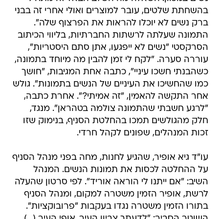
בהשחתת שלטים, עובר למוצרים ואולי אחרי זה בבני
ברק נשים לא יוכלו להראות את הפרצוף שלה".
התמונה שעלתה לרשתות החברתיות, בליווי הכיתוב
הסרקסטי "נשים לא ייפגעו, אתן סתם היסטריות",
עוררה סערה. "לקח לי זמן להבין מה מיוחד בתמונה,
כשהבנתי חשכו עיניי", כתבה אחת המגיבות, "חושך
כמו שהחשיכו את העיניים של הנשים בתמונות". גולש
אחר התקשה להאמין, "זה אמיתי?". אחרת כתבה,
"לרגע חשבתי שהתמונה צולמה בטהראן". מנגד,
חלק מהגולשים תמכו בהחלטת הסניף, בנימוק שזו
זכות המנהלים, שפונים לקהל חרדי.
עו"ד גיא אופיר, שהגיע לחנות, מחה בפני מנהל הסניף
על ההחלטה לכסות את תמונות הנשים. המנהל
השיב: "אם ייתנו לי הוראה אוריד". לפי סרטון שהעלה
לרשת, אופיר הזמין משטרה למקום, ומנהל הסניף
בתורו הזמין משטרה נגדו בעקבות "פרובוקציות".
השוטר הסביר: "לדעתך צביון העיר, אופי העיר (...)