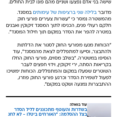
שישה בני אדם נפצעו ושניים מהם פונו לבית החולים.
מדובר
בלילה שני ברציפות של עימותים
במסגד.
מהמשטרה נמסר כי "עשרות צעירים פורעי חוק
חלקם רעולי פנים, הכניסו לתוך המסגד זיקוקין ואבנים
במטרה להפר את הסדר במקום תוך חילול המסגד".
"הכוחות מנעו מפורעי החוק לסגור את הדלתות
ולהתבצר, וסייעו למתפללים לצאת מהמסגד", עוד
הוסיפו במשטרה. "בשלב מסוים, פורעי החוק החלו
בקריאות הסתה, ירי זיקוקין, וידוי חפצים לעבר
השוטרים שפעלו במקום והמתפללים. הכוחות ימשיכו
לפעול לשמירת הסדר וכרגע פורעי החוק פוזרו,
ההתבצרות נמנעה ושקט במקום".
עוד בוואלה
בשדרות והעוטף מתכוננים לליל הסדר
בצל ההסלמה: "האורחים ביטלו - לא לחג