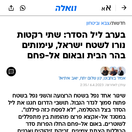
חדשות
/
צבא וביטחון
בערב ליל הסדר: שתי רקטות
נורו לשטח ישראל, עימותים
בהר הבית ובאום אל-פחם
אמיר בוחבוט, 
ינון שלום יתח, 
יואב איתיאל
עודכן לאחרונה: 6.4.2023 / 2:35
שיגור אחד נפל בשטח הרצועה והשני נפל בשטח
פתוח סמוך לגדר הגבול. תושבי הדרום חגגו את ליל
הסדר בצל ההסלמה, "לא לפסח כזה פיללנו".
במסגד אל-אקצא פרצו מהומות בין מתפללים
לשוטרים. באום אל-פחם החלו הפרות סדר
הכוללות הצתת צמיגים, זריקת זיקוקים ואבנים