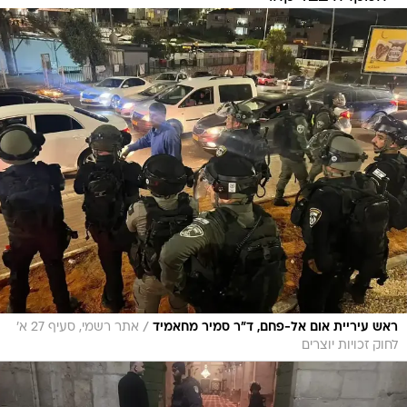
/
ראש עיריית אום אל-פחם, ד״ר סמיר מחאמיד
אתר רשמי, סעיף 27 א׳
לחוק זכויות יוצרים