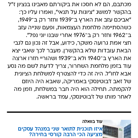
מכתבם, הם לא חסכו את ביקורתם מאבינו בנציון ז"ל
בהקשר למושג "ציונות על תנאי", ואמרו עליו כך:
"אביכם עזב את הארץ ב־1939 וחזר רק ב־1949,
כשהסתיימה מלחמת העצמאות, ופעם שנייה עזב
ב־1962 וחזר רק ב־1976 אחרי שבנו יוני נפל".
חצי אמת גרועה משקר, כידוע, אבל זה נכון גם לגבי
הבאת עובדות שלא בהקשרן. מעבר לכך שאבי יצא
את הארץ ב־1940 ולא ב־1939 ושהוריי חזרו ארצה
עוד בזמן מלחמת השחרור, צריך לדעת לשם מה נסע
אבא לחו"ל. היה זה כדי להצטרף למשלחת הציונית
של זאב ז'בוטינסקי באמריקה, שאבא היה היוזם
להקמתה. תחילה הוא היה חבר במשלחת, וזמן מה
לאחר מותו של ז'בוטינסקי, עמד בראשה.
עוד בוואלה
איזו תוכנית לתואר שני במנהל עסקים
מציעה הכי הרבה קורסי בחירה?