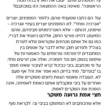
על המפגינים שהם "יעזבו את הארץ בהזדמנות
הראשונה". מאיפה באה ההמצאה הזו במכתבם?
עוד הם כתבו שטענתי שהם, כלומר המפגינים, יוצרים
"אנרכיה ופחד". לא המפגינים יוצרים בעיניי אנרכיה -
שיפגינו, זכותם - אלא האנרכיסטים מביניהם, שהם
המיעוט, דהיינו פורעי החוק. אליהם כיוונתי את דבריי,
כמו גם אל אותם מנהיגים שקוראים שלא לשרת
בצה"ל ולפרוע חוק; שלא לדבר על אנשים בין
המתנגדים לרפורמה שרומזים על האפשרות של
שימוש בנשק חם נגד תומכיה. ואלה אכן זורעים פחד.
על פי מכתבם, ביבי כביכול קרא לציבור שאינו תומך
בו "בוגדים". מתי בדיוק הוא אמר את זה? אף פעם
לא. העובדה שאנשי הצוות ניזונים משקרים אלה
ואחרים על ביבי ומקבלים אותם כאמת לאמיתה, אינה
הופכת את השקרים לאמת.
חצי אמת גרועה משקר
אלא שהכותבים לא הסתפקו בביבי ובי. לקראת סוף