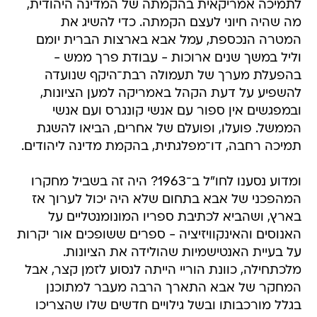
לתמיכה אמריקאית בהקמתה של המדינה היהודית,
מה שהיה חיוני לעצם הקמתה. כדי להשיג את
המטרה הנכספת, עמל אבא בארצות הברית יומם
וליל במשך שנים ארוכות - עבודת פרך ממש -
בהפעלת מערך של תעמולה רבת־היקף שנועדה
להשפיע על דעת הקהל באמריקה למען הציונות,
ובמפגשים אין ספור עם אנשי קונגרס ועם אנשי
הממשל. פועלו, ופועלם של אחרים, הביאו להשגת
תמיכה רחבה, דו־מפלגתית, בהקמת מדינה ליהודים.
ומדוע נסענו לחו"ל ב־1963? היה זה בשביל מחקרו
המהפכני של אבא בתחום שלא היה יכול לערוך אז
בארץ, ושהביא לכתיבת ספריו המונומנטליים על
האנוסים והאינקוויזיציה - ספרים ששופכים אור יקרות
על בעיית האנטישמיות שהולידה את הציונות.
מלכתחילה, כוונת הוריי הייתה לנסוע לזמן קצר, אבל
המחקר של אבא התארך הרבה מעבר למתוכנן
בגלל מורכבותו ובשל גילויים חדשים שלו שהצריכו