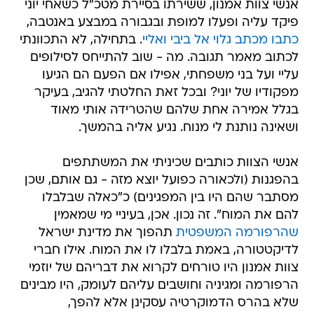
אנשי צוות אמנון, ששירתו בסיירת מטכ"ל כשאחי יוני
פיקד עליה ופעלו למופת ובגבורה במבצע באנטבה,
כתבו מכתב גלוי אל ביבי ואליי
. בתחילה, לא התכוונתי
לכתוב מאמר תגובה. מה - שוב להתייחס לסילופים
עליי ועל בני משפחתי, אפילו אם הפעם הם הגיעו
מפקודיו של יוני? ובכל זאת החלטתי להגיב, בעיקר
בגלל אמירה אחת שלהם שהטרידה אותי מאוד
ושאינה נותנת לי מנוח. נגיע אליה בהמשך.
אנשי הצוות כותבים שכיניתי את המשתתפים
בהפגנות (ולכאורה כפועל יוצא מזה - גם אותם, שכן
מסתבר שהם היו בין המפגינים) כ"כאלה שבלבלו
להם את המוח". זה נכון. אכן, בעיניי מי שמאמין
שהרפורמה המשפטית
תהפוך את מדינת ישראל
לדיקטטורה, באמת בלבלו לו את המוח. אילו חברי
צוות אמנון היו טורחים לקרוא את דבריהם של יוזמי
הרפורמה ומגיניה וחושבים עליהם לעומק, היו מבינים
שלא בהרס הדמוקרטיה עסקינן אלא להפך,