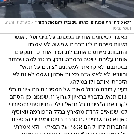
/
"לא כיניתי את הפגינים 'כאלה שבלבלו להם את המוח'"
מערכת וואלה,
נעמי גביסון
באשר לטיעונים אחרים במכתב על ביבי ועליי, אנשי
הצוות מייחסים לנו דברים שפשוט לא אמרנו
והתכוונו. מייחסים אותם לנו, ומיד אחר כך תוקפים
אותנו עליהם. שיטה נחמדה. ובכן, בניגוד למה שכתוב
במכתבם, לא קראתי למפגינים "ציונים על תנאי",
ובוודאי לא לאף אדם מצוות אמנון (שממילא גם לא
הזכרתי אותם ולו במילה).
בעיניי, רובם הגדול מאוד של המפגינים הם ציונים בלי
שום תנאי. בדבריי בראיון לערוץ 11, שממנו מן הסתם
לקחו את ה"ציונים על תנאי" שלי, התייחסתי במפורש
למי שמאיים לרדת מהארץ בגלל הרפורמה (ואוסיף
כאן ואומר שבעיניי גם סרבני הגיוס ומעבירי הכספים
והחברות לחו"ל הם אנשי "על תנאי") - ולא אמרתי