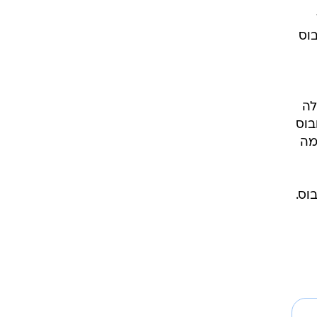
וס
א יכלה
בוס
מה
וס.