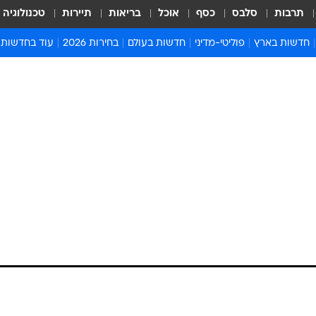
תרבות
סלבס
כסף
אוכל
בריאות
תיירות
טכנולוגיה
חדשות בארץ
פוליטי-מדיני
חדשות בעולם
בחירות 2026
עוד בחדשות
אירועים בארץ
פוליטיקה וממשל
המזרח התיכון
דעות ופרשנויו
חדשות פלילים ומשפט
יחסי חוץ
אירופה
סרי ושלזינגר
חינוך
אמריקה
פרויקטים מיוח
ישראלים בחו"ל
אסיה והפסיפיק
אסור לפספס
בריאות
אפריקה
מדע וסביבה
חברה ורווחה
הנחיות פיקוד 
ארכיון מדורים
זמני כניסת ש
לוח חופשות וח
לוח שנה
חדשות יהדות
חדשות המשפ