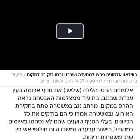
/
בווידאו: אלמונים פרצו למסעדה ושברו וגרמו נזק רב למקום
תיעוד
ברשתות חברתיות לפי סעיף 27 א' לחוק זכויות יוצרים
אלמונים הרסו הלילה (שלישי) את סניף ארומה בעין
עבדת שבנגב. בתיעוד ממצלמות האבטחה נראה
ההרס במקום. מרחב נגב במשטרה פתח בחקירת
האירוע, ובמשטרה אמרו כי הם בודקים את כל
הכיוונים. בעלי הסניף טוענים שהם לא נסחטו באיומים.
במקביל, ביישוב ערערה נמשכו היום חילופי אש בין
שתי משפחות יריבות.