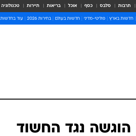
תרבות
סלבס
כסף
אוכל
בריאות
תיירות
טכנולוגיה
חדשות בארץ
פוליטי-מדיני
חדשות בעולם
בחירות 2026
עוד בחדשות
אירועים בארץ
פוליטיקה וממשל
המזרח התיכון
דעות ופרשנויו
חדשות פלילים ומשפט
יחסי חוץ
אירופה
סרי ושלזינגר
חינוך
אמריקה
פרויקטים מיוח
ישראלים בחו"ל
אסיה והפסיפיק
אסור לפספס
בריאות
אפריקה
מדע וסביבה
חברה ורווחה
הנחיות פיקוד 
ארכיון מדורים
זמני כניסת ש
לוח חופשות וח
לוח שנה
חדשות יהדות
הוגשה נגד החשוד
חדשות המשפ