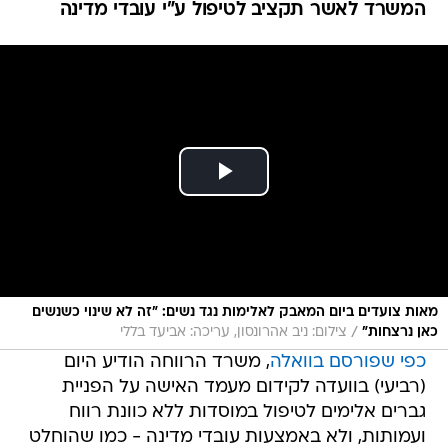
המשרד לאשר תקציב לטיפול ע"י עובדי מדינה
מאות צועדים ביום המאבק לאלימות נגד נשים: "זה לא שינוי כשנשים
/
כאן נרצחות"
צילום: ניב אהרונסון, עריכה: אביעד בללי
כפי שפורסם בוואלה
, משרד הרווחה הודיע היום
(רביעי) בוועדה לקידום מעמד האישה על הפניית
גברים אלימים לטיפול במוסדות ללא כוונת רווח
ועמותות, ולא באמצעות עובדי מדינה - כמו שהוחלט