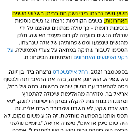
תשע נשים נרצחו בידי נשק חם בביתן בשלוש השנים
האחרונות;
בשנים הקודמות נרצחו 12 נשים נוספות
בנסיבות דומות - כך עולה מנתונים שהוצגו על ידי
שדולת הנשים בוועדה לקידום מעמד האישה. חלק
מהנשים שנפגעו וממשפחותיהן של אלה שנרצחו,
הסכימו לשבור שתיקה במחאה על צעדי הממשלה,
על
רקע הפיגועים האחרונים
והמתיחות הביטחונית.
בספטמבר 2021,
רחל אייזנשטדט
נרצחה בידי בן זוגה,
גיא שפירא. הוא חנק אותה, בדה את התאבדותה ולבסוף
ניסה להתאבד עם הנשק שהיה ברשותו. בתה של רחל,
אריאל בר, מזהירה מהאלימות שיכולה להתפרץ
ומתנגדת בנחרצות להקלה במתן הרישיונות לנשק. "גיא
הוא אדם שקט, לא חשבנו שמדובר באדם אלים. זה
תפס אותנו בהפתעה מוחלטת, זה הגיע משום מקום, לא
היה שום סימן או איום", סיפרה אריאל. "ביומיים שלפני
הרצח היה ביניהם ויכוח והוא ביקש להתגרש", אמרה