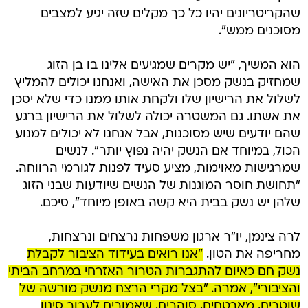
שהקריטריונים יהיו כל כך מקלים שזה יגיע למצבים
מסוכנים ממש".
הוא המשיך, "יש מקרים שמגיעים אלינו בו בן הזוג
שמחזיק בנשק מסכן את האישה, ואנחנו יכולים להמליץ
לשלול את הרישיון שלו ולקחת אותו ממנו כדי שלא יסכן
את אשתו. גם המשטרה יכולה לשלול את הרישיון ברגע
שהם יודעים שיש מסוכנות, אבל אנחנו לא יכולים למנוע
הכול, במיוחד אם הנשק יהיה נפוץ יותר". לנשים
שמרגישות מאוימות, מציע סעיד לפנות לגורמי הרווחה.
"תחושת חוסר המוגנות של הנשים שיודעות שבני הזוג
שלהן יש נשק בבית היא קשה באופן מיוחד", סיכם.
לרה צינמן, יו"ר ארגון משפחות נרצחים ונרצחות,
מחריפה את הטון.
"אנו רואים בעידוד הציבור לקבלת
נשק חם כאיום להתגברות הטרור האזרחי במרחב הביתי
והציבורי", אמרה. "בצל מקרי הרצח מנשק מורשה של
שוטרים, מאבטחים, סוהרים, שאמורים לעבור סינון