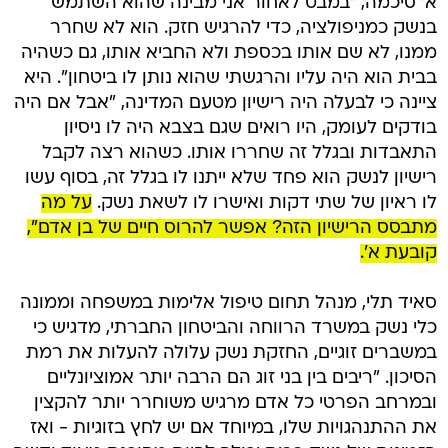
א' סיכמה, "במבט לאחור אני מבינה שהוא השתמש
בנשק כמניפולציה, כדי להרגיש חזק. הוא לא שחרר
ממנו, לא שם אותו בכספת ולא החביא אותו, גם כשהיה
בבית הוא היה עליו והרגשתי שהוא נותן לו ביטחון". היא
ציינה כי לבעלה היה רישיון מטעם המדינה, "אבל אם היה
בודקים לעומק, היו רואים שגם בצבא היה לו ניסיון
התאבדות ובגלל זה שחררו אותו. כשהוא רצה לקבל
רישיון לנשק הוא פחד שלא ייתנו לו בגלל זה, בסוף עשו
לו ראיון של שתי דקות ואישרו לו לשאת נשק.
על מה
מתבסס הרישיון הזה? אפשר להרוס חיים של בן אדם",
קובעת א'.
סאיד תלי, מנהל תחום טיפול אלימות במשפחה וממונה
כלי נשק במשרד הרווחה והביטחון החברתי, מדגיש כי
במשברים זוגיים, החזקת נשק עלולה להעלות את רמת
הסיכון. "ריבים בין בני זוג הם הרבה יותר אמוציונליים
ובמרחב הפרטי כל אדם מרגיש משוחרר יותר להקצין
את ההתנהגויות שלו, במיוחד אם יש לחץ בזוגיות - ואז