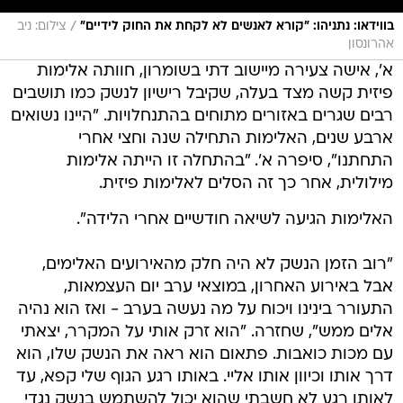
/
בווידאו: נתניהו: "קורא לאנשים לא לקחת את החוק לידיים"
צילום: ניב
אהרונסון
א', אישה צעירה מיישוב דתי בשומרון, חוותה אלימות
פיזית קשה מצד בעלה, שקיבל רישיון לנשק כמו תושבים
רבים שגרים באזורים מתוחים בהתנחלויות. "היינו נשואים
ארבע שנים, האלימות התחילה שנה וחצי אחרי
התחתנו", סיפרה א'. "בהתחלה זו הייתה אלימות
מילולית, אחר כך זה הסלים לאלימות פיזית.
האלימות הגיעה לשיאה חודשיים אחרי הלידה".
"רוב הזמן הנשק לא היה חלק מהאירועים האלימים,
אבל באירוע האחרון, במוצאי ערב יום העצמאות,
התעורר בינינו ויכוח על מה נעשה בערב - ואז הוא נהיה
אלים ממש", שחזרה. "הוא זרק אותי על המקרר, יצאתי
עם מכות כואבות. פתאום הוא ראה את הנשק שלו, הוא
דרך אותו וכיוון אותו אליי. באותו רגע הגוף שלי קפא, עד
לאותו רגע לא חשבתי שהוא יכול להשתמש בנשק נגדי