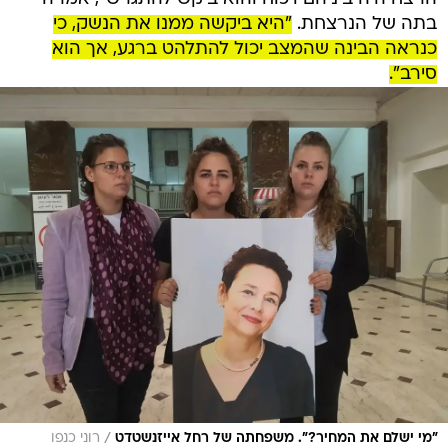
בתה של הנרצחת.
"היא ביקשה ממנו את הנשק, כי
כנראה הבינה שהמצב יכול להתלהט ברגע, אך הוא
סירב".
/
"מי ישלם את המחיר?". משפחתה של רחל אייזנשטדט
רוני כנפו