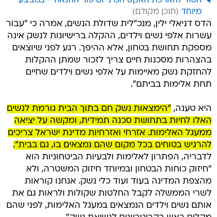
הסוד להארכת האקט המיני ושיפור ההנאה - במבצע
מיוחד
הדס דניאלי ילין, מנכ"לית שדולת הנשים, אמרה כי "עבור
עשרות אלפי נשים וילדים, ההקלה ברישיונות לנשק אינה
מספקת תחושת בטחון, אלא ההיפך. רגע לפני שיוצאים
בהצהרות מסכנות חיים צריך לזכור שמתן ההקלות
להחזקת נשק מאיימות על אלפי נשים וילדים שחיים
תחת אלימות בביתם".
היא טענה,
"הימצאות נשק חם בתוך הבית גורמת לנשים
האלו לחיות בתחושת סכנה תמידית, ומקשה על יציאה
ממעגל האלימות. אזרחי ואזרחיות מדינת ישראל צריכים
להרגיש בטוחים בכל מקום שהם נמצאים בו, גם בבית".
לדבריה, הפתרון לאלימות ולבעיות הביטחוניות הוא
"חיזוק כוחות הבטחון ובמיוחד חיזוק המשטרה, ולא
מהצפת המדינה בעוד ועוד כלי נשק. אנחנו קוראות
לשרי הממשלה לקבל החלטות שקולות ולראות גם את
אותם נשים וילדים הנמצאים במעגל האלימות, לפני שהם