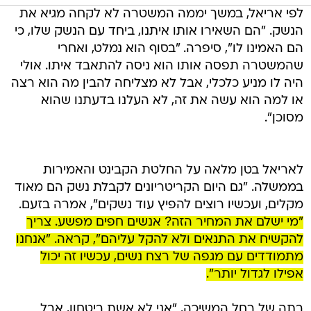
לפי אריאל, במשך יממה המשטרה לא לקחה מגיא את
הנשק. "הם השאירו אותו איתנו, ביחד עם הנשק שלו, כי
הם האמינו לו", סיפרה. "בסוף הוא נמלט, ואחרי
שהמשטרה תפסה אותו הוא ניסה להתאבד איתו. אולי
היה לו מניע כלכלי, אבל לא מצליחה להבין מה הוא רצה
או למה הוא עשה את זה, לא העלנו בדעתנו שהוא
מסוכן".
לאריאל בטן מלאה על החלטת הקבינט והאמירות
בממשלה. "גם היום הקריטריונים לקבלת נשק הם מאוד
מקלים, ועכשיו רוצים להפיץ עוד נשקים", אמרה בזעם.
"מי ישלם את המחיר הזה? אנשים חפים מפשע. צריך
להקשיח את התנאים ולא להקל עליהם", קראה. "אנחנו
מתמודדים עם מגפה של רצח נשים, עכשיו זה יכול
אפילו לגדול יותר".
בתה של רחל המשיכה, "אני לא אשת ביטחון, אבל