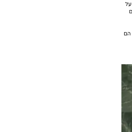
על
ם
 הם