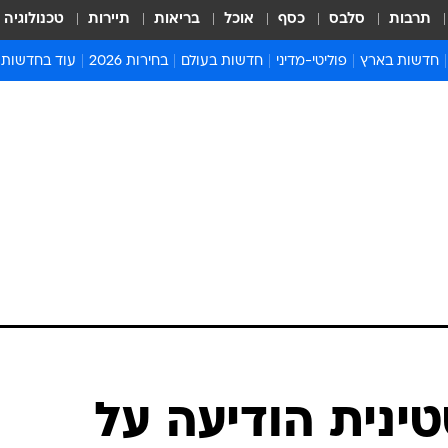
תרבות
סלבס
כסף
אוכל
בריאות
תיירות
טכנולוגיה
חדשות בארץ
פוליטי-מדיני
חדשות בעולם
בחירות 2026
עוד בחדשות
אירועים בארץ
פוליטיקה וממשל
המזרח התיכון
דעות ופרשנויו
חדשות פלילים ומשפט
יחסי חוץ
אירופה
סרי ושלזינגר
חינוך
אמריקה
פרויקטים מיוח
ישראלים בחו"ל
אסיה והפסיפיק
אסור לפספס
בריאות
אפריקה
מדע וסביבה
חברה ורווחה
הנחיות פיקוד 
ארכיון מדורים
זמני כניסת ש
לוח חופשות וח
לוח שנה
חדשות יהדות
ינית הודיעה על
חדשות המשפ