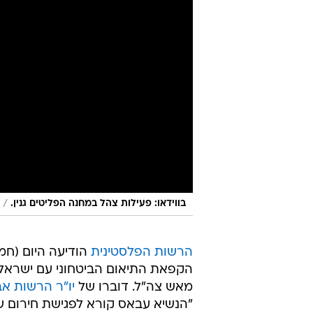
/
בווידאו: פעילות צהל במחנה הפליטים גנין.
הרשות הפלסטינית
הודיעה היום (חמי
הקפאת התיאום הביטחוני עם ישראל
מאש צה"ל. דוברו של
יו"ר הרשות אב
"הנשיא עבאס קורא לפגישת חירום ש