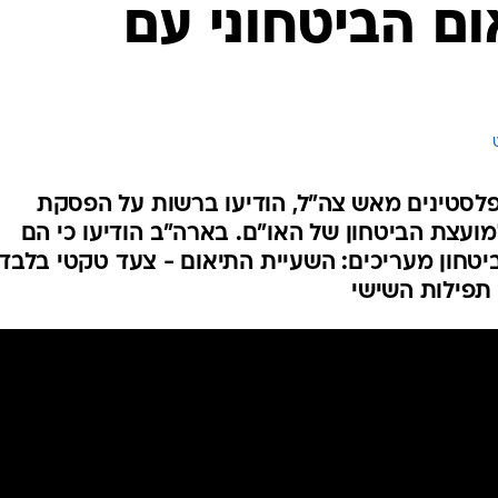
ם הביטחוני עם
המייל האדום
ב המבצע בג'נין בו נהרגו 10 פלסטינים מאש צה"ל, הודיעו ברשות על הפסקת
מועצת הביטחון של האו"ם. בארה"ב הודיעו כי הם
טחון מעריכים: השעיית התיאום - צעד טקטי בלבד.
תפילות השישי