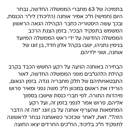
בתמיכה של 63 מחברי הממשלה החדשה, נבחר
היום (חמישי) ח"כ אמיר אוחנה (הליכוד) ליו"ר הכנסת,
ובכך עשה היסטוריה כחבר הקהילה הגאה הראשון
המשמש בתפקיד הבכיר. בזמן הצגת הרכב
הממשלה החדשה על ידי ראש הממשלה המיועד
בנימין נתניהו, ישבו בקהל אלון חדד, בן זוגו של
אוחנה, ושני ילדיהם.
הבחירה באוחנה הגיעה על רקע החשש הכבד בקרב
קהילת הלהט"בים מפני הממשלה החדשה, לאור
התבטאויותיהם של חלק מחבריה נגדה. בזמן הנאום,
הורידו את ראשם במכוון ח"כ משה גפני ומאיר פרוש
מיהדות התורה. לפי חברי כנסת שישבו בסמוך
אליהם, פרוש אמר לגפני בזמן זה, ועל רקע
המחמאות שהעריף אוחנה על בן זוגו: "מה זה הדבר
הזה?". זאת, לאחר שכזכור כשאוחנה נבחר לראשונה
לתפקיד ח"כ בליכוד, הח"כים החרדים יצאו החוצה