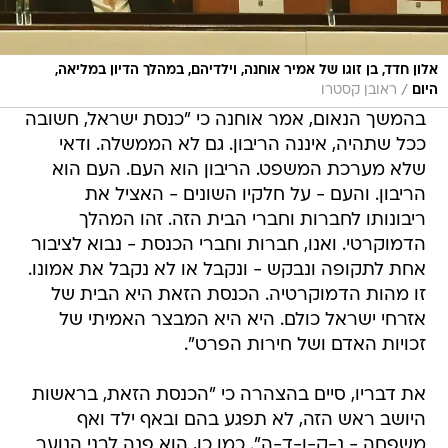
אלון חדד, בן זוגו של אמיר אוחנה, וילדיהם, במהלך הדיון במליאה,
/
היום
ראובן קסטרו
בהמשך הנאום, אמר אוחנה כי "כנסת ישראל, חשובה
ככל שתהיה, איננה הריבון. גם לא הממשלה. ודאי
שלא מערכת המשפט. הריבון הוא העם. העם הוא
הריבון. והעם - על חלקיו השונים - האציל את
ריבונותו לחברות וחברי הבית הזה. זהו המהלך
הדמוקרטי. ואנו, חברות וחברי הכנסת - נבוא לציבור
אחת לתקופה ונבקש - ונקבל או לא נקבל את אמונו.
זו מהות הדמוקרטיה. הכנסת הזאת היא הבית של
אזרחי ישראל כולם. היא היא המבצר האמיתי של
זכויות האדם ושל חירות הפרט".
את דבריו, סיים בהצהרה כי "הכנסת הזאת, בראשות
היושב ראש הזה, לא תפגע בהם ובאף ילד ואף
משפחה - נ-ק-ו-ד-ה". כמו כן, הוא פנה לבני הנוער