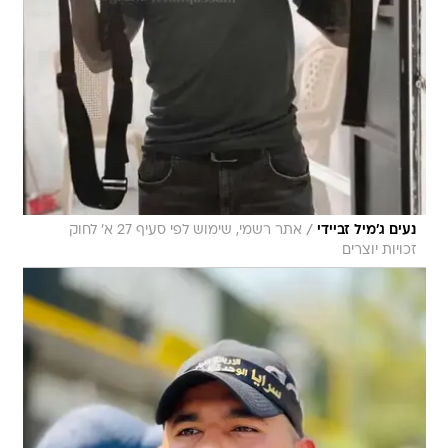
/
נעים ג'מיל זביידי
אתר רשמי, שימוש לפי סעיף 27 א' לחוק
זכויות יוצרים