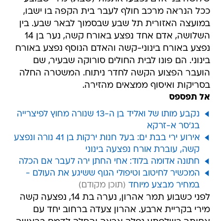
ככל הנראה מרכב חולף לעבר בית הקפה בו ישבו,
במועצה האזורית תל שבע שבסמוך לבאר שבע. בין
השלושה, אדם אחד נפצע באורח קשה, נער בן 14
נפצע באורח בינוני-קשה והאדם הנוסף נפצע באורח
בינוני. הם פונו לבית החולים סורוקה שבעיר, שם
הועבר הפצוע הקשה לחדר ניתוח. המשטרה החלה
בסריקות ואיסוף ממצאים מהזירה.
אל תפספס
נקבע מותו של ואליד בן ה-13 שנורה מחוץ לפיצרייה
בג'סר א-זרקא
אירוע ירי בבת ים: בעל חנות ירקות בן 41 נורה ונפצע
קשה, עוברת אורח נפצעה בינוני
חתונה אדומה בלוד: אחי החתן ירה לעבר אם הכלה
המכשיר לחיטוב וטיפולי הגוף ששיגע את העולם -
במחיר מבצע מיוחד
לפני כשבוע תמר אהרון, נערה בת 14, נפצעה קשה
מירי בקריית ארבע. אהרון צעדה ברחוב יחד עם