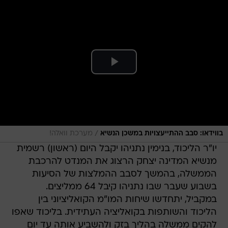
/
בווידאו: סבב ההתייעצויות במשכן הנשיא
מערכת וואלה!
יו"ר הליכוד, בנימין נתניהו יקבל היום (ראשון) רשמית
מנשיא המדינה יצחק הרצוג את המנדט להרכבת
הממשלה, בהמשך לסבב ההמלצות של הסיעות
בשבוע שעבר שבו נתניהו קיבל 64 ממליצים.
במקביל, יתחדשו שיחות המו"מ הקואליציוני בין
הליכוד והשותפות בקואליציה העתידית. בליכוד שאפו
להקים ממשלה בהליך בזק ולהשביע אותה עד יום