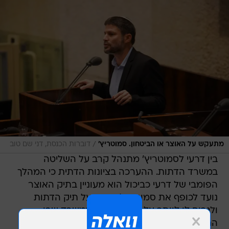
/
מתעקש על האוצר או הביטחון. סמוטריץ'
דוברות הכנסת, דני שם טוב
בין דרעי לסמוטריץ' מתנהל קרב על השליטה
במשרד הדתות. ההערכה בציונות הדתית כי המהלך
הפומבי של דרעי כביכול הוא מעוניין בתיק האוצר
נועד לכופף את סמוטריץ' בקרב על תיק הדתות
ולגרום לו לוותר על שליטה שווה במשרד שבו
החזיקה ש"ס במשך שנים. גורמים במפלגה אמרו