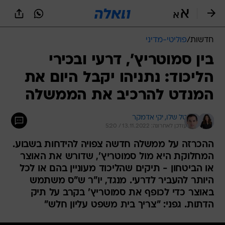
חדשות
/
פוליטי-מדיני
בין סמוטריץ', דרעי ובכירי
הליכוד: נתניהו יקבל היום את
המנדט להרכיב את הממשלה
טל שלו, 
יקי אדמקר
עודכן לאחרונה: 13.11.2022 / 5:20
ההכרזה על ממשלה חדשה צפויה להידחות בשבוע.
המחלוקת היא מול סמוטריץ', שדורש את האוצר
או הביטחון - תיקים שהליכוד מעוניין בהם או לכל
היותר להעביר לדרעי. מנגד, יו"ר ש"ס משתמש
באוצר כדי לכופף את סמוטריץ' בקרב על תיק
הדתות. גפני: "צריך בית משפט עליון חלש"