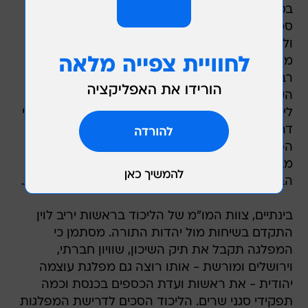
בסוף השבוע כי אם דרעי יקח לידיו את תיק האוצר,
סמוטריץ' יבקש לקבל שליטה מלאה בתיק הדתות
ולא יוותר עליו.
מלבד תפקידים במועצות הדתיות ושליטה על מינוי
רבנים ודיינים, לתיק יש השפעה גדולה בקדנציה
הקרובה נוכח בחירה מחדש של הרבנים הראשיים
לישראל למשך עשר שנים. עם זאת, ההערכה היא כי
דרעי לא יבחר לבסוף בתיק האוצר ויישאר במשרד
הפנים. מלבד התיק המשמעותי לדרעי, בש"ס
מבקשים גם את תיק הדתות, תיק הרווחה או
הבריאות, תיק הנגב והגליל ויו"ר ועדת הפנים בכנסת.
בינתיים, צוות המו"מ של הליכוד בראשות יריב לוין
התקדם בשיחות מול יהדות התורה. מסתמן כי
המפלגה תקבל את תיק השיכון, שוויון חברתי,
וירושלים ומורשת - אותו רוצה גם מפלגת עוצמה
יהודית - את ראשות ועדת הכספים בכנסת וכמה
תפקידי סגני שרים. הליכוד הסכים לדרישת המפלגות