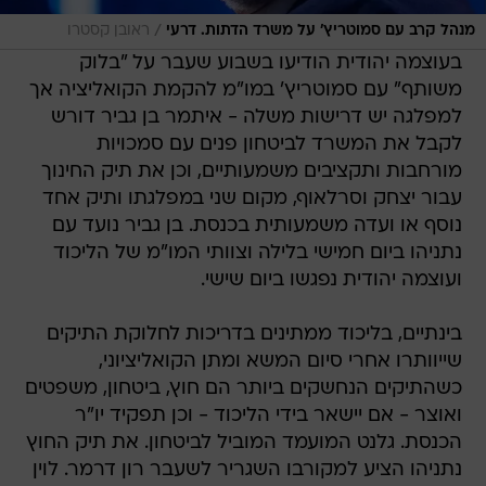
/
מנהל קרב עם סמוטריץ' על משרד הדתות. דרעי
ראובן קסטרו
בעוצמה יהודית הודיעו בשבוע שעבר על "בלוק
משותף" עם סמוטריץ' במו"מ להקמת הקואליציה אך
למפלגה יש דרישות משלה - איתמר בן גביר דורש
לקבל את המשרד לביטחון פנים עם סמכויות
מורחבות ותקציבים משמעותיים, וכן את תיק החינוך
עבור יצחק וסרלאוף, מקום שני במפלגתו ותיק אחד
נוסף או ועדה משמעותית בכנסת. בן גביר נועד עם
נתניהו ביום חמישי בלילה וצוותי המו"מ של הליכוד
ועוצמה יהודית נפגשו ביום שישי.
בינתיים, בליכוד ממתינים בדריכות לחלוקת התיקים
שייוותרו אחרי סיום המשא ומתן הקואליציוני,
כשהתיקים הנחשקים ביותר הם חוץ, ביטחון, משפטים
ואוצר - אם יישאר בידי הליכוד - וכן תפקיד יו"ר
הכנסת. גלנט המועמד המוביל לביטחון. את תיק החוץ
נתניהו הציע למקורבו השגריר לשעבר רון דרמר. לוין