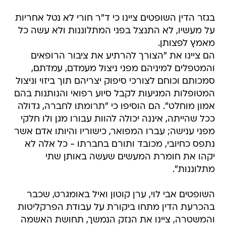
בגזר הדין השופטים ציינו כי ד"ר חורי לא נטל אחריות
על מעשיו, לא התנצל בפני המתלוננות ולא עשה כל
מאמץ לפצותן.
הם ציינו את "הצורך להרתיע את ציבור הרופאים
והמטפלים למיניהם מפני ניצול מעמדם, עמדתם,
סמכותם וכוחם לצורכי סיפוק יצריהם תוך ביזוי וניצול
המטופלות המגיעות לקבל סיוע רפואי והנותנות בהם
אמון מוחלט". הם הוסיפו כי "תרומתו לחברה, גדולה
ככל שהייתה, איננה יכולה להוות עבורו מגן ולו חלקי
מפני ענישה; עברו המפואר, כישוריו והיותו אדם אשר
נתפס כחיובי, מכובד ותורם בחברתו - כל אלה לא
יקהו את חומרת המעשים שעשה באותן שתי
מתלוננות".
השופטים אבי לוי, ערן קוטון ואיל באומגרט, שכבר
בהכרעת הדין מתחו ביקורת על עבודת הפרקליטות
והמשטרה, ציינו את הנזק הנמשך, תחושת האשמה