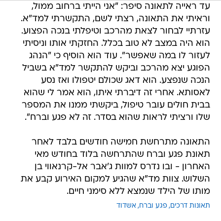
עד ראייה לתאונה סיפר: "אני הייתי ברחוב ממול,
וראיתי את התאונה, רצתי לשם, התקשרתי למד"א.
עזרתיי לבחור לצאת מהרכב וטיפלתי בנכה הפצוע.
הוא היה במצב לא טוב בכלל. החזקתי אותו וניסיתי
לעזור לו במה שאפשר". עוד הוא הוסיף כי "הנהג
הפוגע יצא מהרכב וביקש להתקשר למד"א בשביל
הנכה שנפצע. הוא דאג שכולם יטפולו ואז נסע
לאסותא. אחרי זה דיברתי איתו, הוא אמר לי שהוא
בבית חולים עובר טיפול, ביקשתי ממנו את המספר
שלו ורציתי לראות שהוא בסדר. זה לא פגע וברח".
התאונה מתרחשת חמישה חודשים בלבד לאחר
תאונת פגע וברח שהתרחשה בלוד בחודש מאי
האחרון - ובו נדרס למוות ג'אבר אל-קרנאווי בן
השלוש. צוות מד"א שהגיע למקום האירוע קבע את
מותו של הילד שנמצא ללא סימני חיים.
תאונות דרכים
פגע וברח
אשדוד