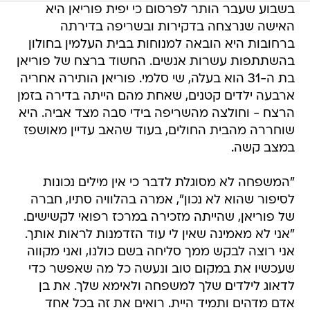
בשבוע שעבר הותר לפרסום כי יפית פוריאן היא
האישה שנרצחה בדקירות ובשריפה בדירתה
ברחובות היא הובאה למנוחות בבית העלמין בחולון
בהשתתפות עשרות אנשים. החשוד ברצח של פוריאן
בת ה-31 הוא בעלה, שי סלמי. פוריאן הותירה אחריה
ארבעה ילדים קטנים, שאחת מהם הייתה בדירה בזמן
הרצח - וחולצה מהשריפה בידי סבה מצד אביה. היא
שוחררה מהבית החולים, בעוד שהאב עדיין מאושפז
במצב קשה.
"המשפחה לא מסוגלת לדבר כי אין מילים נכונות
לסיפור שהוא לא נכון", אמרה בהלוויה סתיו, חברה
של פוריאן, שהייתה מזכירה במרכז רפואי לקשישים.
"אני לא מאמינה שאין לי עוד הזדמנות לראות אותך.
אני רוצה לבקש ממך סליחה בשם כולנו, ואני מקווה
שעכשיו את במקום טוב ונעשה כל מה שאפשר כדי
לדאוג לילדים שלך למשפחה ולאימא שלך. את בן
אדם מדהים ותמיד היית. רואים את זה בכל אחד