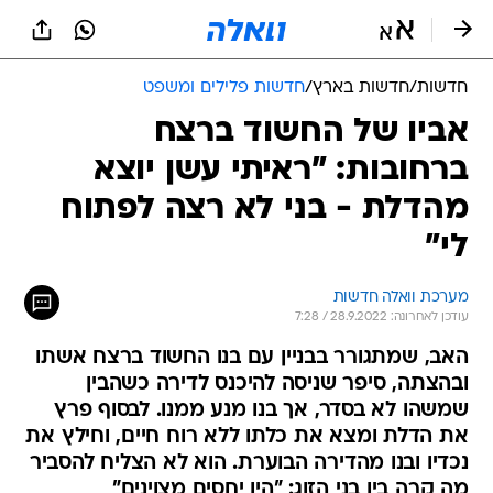
חדשות
/
חדשות בארץ
/
חדשות פלילים ומשפט
אביו של החשוד ברצח
ברחובות: "ראיתי עשן יוצא
מהדלת - בני לא רצה לפתוח
לי"
מערכת וואלה חדשות
עודכן לאחרונה: 28.9.2022 / 7:28
האב, שמתגורר בבניין עם בנו החשוד ברצח אשתו
ובהצתה, סיפר שניסה להיכנס לדירה כשהבין
שמשהו לא בסדר, אך בנו מנע ממנו. לבסוף פרץ
את הדלת ומצא את כלתו ללא רוח חיים, וחילץ את
נכדיו ובנו מהדירה הבוערת. הוא לא הצליח להסביר
מה קרה בין בני הזוג: "היו יחסים מצוינים"