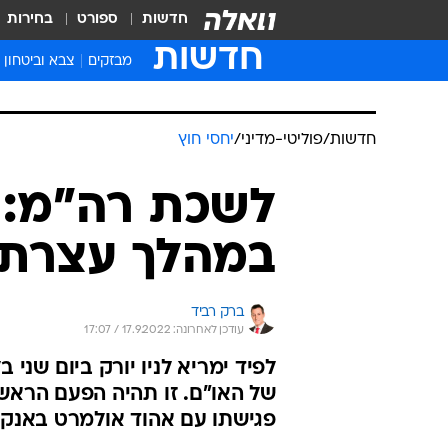
חדשות
ספורט
בחירות
חדשות
מבזקים
צבא וביטחון
חדשות
/
פוליטי-מדיני
/
יחסי חוץ
לשכת רה"מ: ל
במהלך עצרת 
ברק רביד
עודכן לאחרונה: 17.9.2022 / 17:07
לפיד ימריא לניו יורק ביום שני 
של האו"ם. זו תהיה הפעם הראש
פגישתו עם אהוד אולמרט באנקרה 