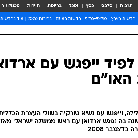
תרבות
סלבס
כסף
אוכל
בריאות
תיירות
טכנולוגיה
חדשות בארץ
פוליטי-מדיני
חדשות בעולם
בחירות 2026
עוד בחדשות
אירועים בארץ
פוליטיקה וממשל
המזרח התיכון
דעות ופרשנויו
חדשות פלילים ומשפט
יחסי חוץ
אירופה
סרי ושלזינגר
חינוך
אמריקה
פרויקטים מיוח
ישראלים בחו"ל
אסיה והפסיפיק
אסור לפספס
פיד ייפגש עם ארדוא
בריאות
אפריקה
מדע וסביבה
האו"ם
חברה ורווחה
הנחיות פיקוד 
ארכיון מדורים
זמני כניסת ש
לוח חופשות וח
בלילה, וייפגש עם נשיא טורקיה בשולי העצרת הכללית
לוח שנה
ונה בה נפגש ארדואן עם ראש ממשלה ישראלי מאז
חדשות יהדות
בדצמבר 2008
חדשות המשפ