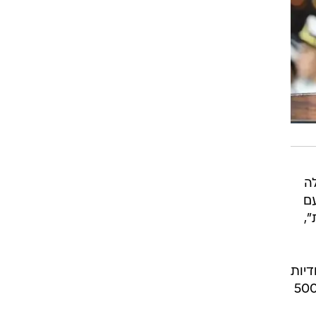
ה
ם
",
יות
ריקה. בנוסף, ישתתף ראש הממשלה בכנס השנתי של ארגון FIDF. באירוע ישתתפו כ-500