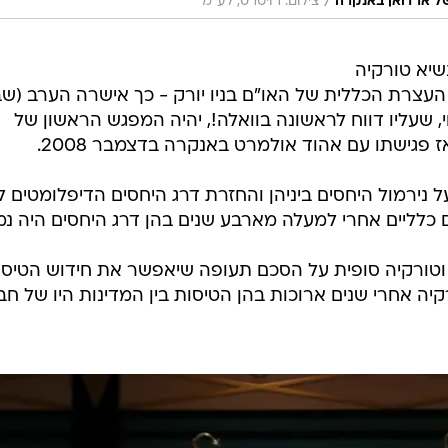
/
של ארדואן באנקרה
צילום: רויטרס, לע"מ
שיא טורקיה
י העצרת הכללית של האו"ם בניו יורק - כך אישרה הערב (ש
עליו דווח לראשונה בוואלה!, יהיה המפגש הראשון של
גישתו עם אהוד אולמרט באנקרה בדצמבר 2008.
ל נירמול היחסים ביניהן והחזרת דרג היחסים הדיפלומטים ל
ים כלליים אחרי למעלה מארבע שנים בהן דרג היחסים היה נמו
וטורקיה סופית על הסכם תעופה שיאפשר את חידוש הטיסו
ה אחרי שנים ארוכות בהן הטיסות בין המדינות היו של חב