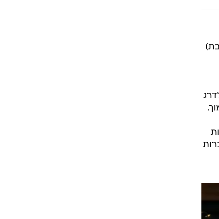
בת)
דרג
ך.
ת
רות