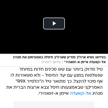
בווידאו: נשיא ארה"ב מודיע שארה"ב חיסלה באפגניסטן את מנהיג
/
אל-קאעדה איימן א-זוואהירי
צילום: רויטרס
טיל מדויק ביותר עם שש סכינים חדות במיוחד
שנשלפות במגע עם יעד החיסול - ולא משאירות לו
אף סיכוי להינצל. כך מתואר טיל ה"הלפייר R9X"
האמריקני שבאמצעותו חיסל צבא ארצות הברית את
מנהיג
אל-קאעדה
איימן א-זוואהירי.