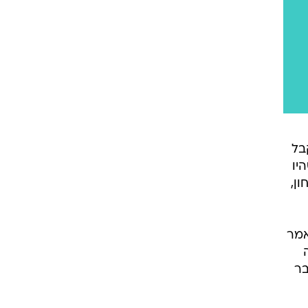
בל
רים שהיו
ן,
אמר
בר