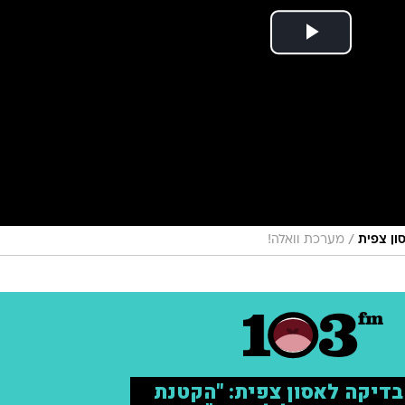
/
סון צפית
מערכת וואלה!