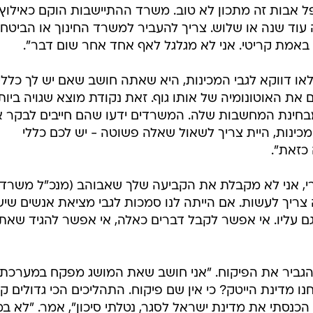
 אבות זה מתכון לא טוב. משרד ההתיישבות הוקם כאילוץ
יה עוד שנה או שלוש. צריך להעביר למשרד החינוך או הביטחון
א באמת קריטי. אני לא מגלגל לאף אחד אחר שום דבר".
או דווקא לגבי המכינות, היא שאתה חושב שאם יש לך כללי
ת האוטונומיה של אותו גוף. זאת נקודת מוצא שגויה ביות
בחינת המחשבות שלה. המשרדים ידעו שהם חייבים לבקר 
מכינות, היית צריך לשאול שאלה פשוטה - יש לכם כללי
 כזאת".
טרי, אני לא מקבלת את הקביעה שלך שאבוהב (מנכ"ל משרד
צריך לעשות. אם הייתה לנו סמכות לגבי מציאת אנשים שיש
גם עליו. אי אפשר לקבל דברים כאלה, אי אפשר להגיד שאת
הגביר את הפיקוח. "אני חושב שאת המושג מפקח במערכת
ו מדינת הייטק? כי אין שם פיקוח. התהליכים הכי גדולים קר
נסתי את מדינת ישראל לסגר, נטלתי סיכון", אמר. "לא במ