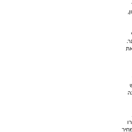
,
ר.
את
ה
ו
חיר