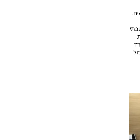
ם.
בתי
רד
ול