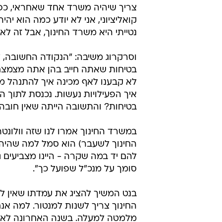
צריך שיהיה משרד אחד שאחראי, כפל
קואליציוני, אני לא יודע כמה הוא יה
נטייתי היא משרד החינוך, אבל זה ל
וסרקרוג משיבה: "הנקודה החשובה, ל
בטיחות שאתה חייב בהן אתה מצמצם א
לא קבענו לאף מכינה איך להתנהל מ
איך הפעילויות נעשות. נכנסת לתוך ה
בטיחות? והתשובה הייתה שאין חובה
במשרד החינוך אמרו לנו שזה וולונ
החינוך לשעבר) הוא סמל למה שהיה 
להם יד במה שקרה - היינו מצביעים 
סומך על מנכ"ל שפועל כך".
בנט המשיך להציג את עמדתו שאין ל
החינוך צריך לשנות למנטור. למה אנחנ
מלמטה למעלה. בשנה האחרונה לא הכ