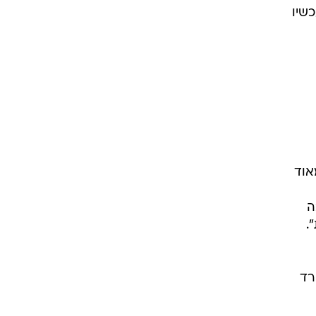
שיו
אוד
ה
.
רד