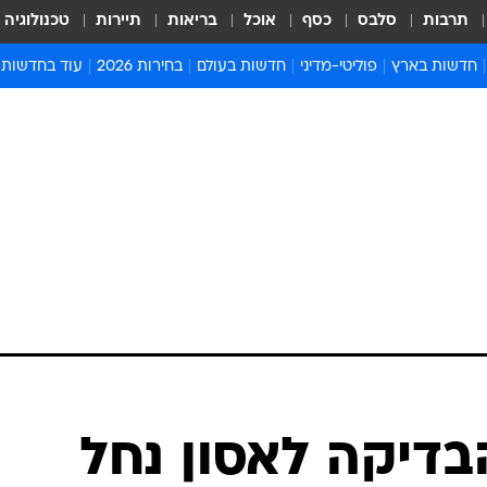
תרבות
סלבס
כסף
אוכל
בריאות
תיירות
טכנולוגיה
חדשות בארץ
פוליטי-מדיני
חדשות בעולם
בחירות 2026
עוד בחדשות
אירועים בארץ
פוליטיקה וממשל
המזרח התיכון
דעות ופרשנויו
חדשות פלילים ומשפט
יחסי חוץ
אירופה
סרי ושלזינגר
חינוך
אמריקה
פרויקטים מיוח
ישראלים בחו"ל
אסיה והפסיפיק
אסור לפספס
בריאות
אפריקה
מדע וסביבה
חברה ורווחה
הנחיות פיקוד 
ארכיון מדורים
זמני כניסת ש
לוח חופשות וח
לוח שנה
חדשות יהדות
בדיקה לאסון נחל
חדשות המשפ