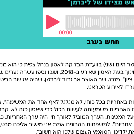
 היום (שני) בוועדת הבדיקה לאסון בנחל צפית כי הוא מק
אחריות על הכשלים. בנט היה שר החינוך בעת האסון שאירע ב-2018, ושבו נספו עשרה נע
יון". מנגד, שר האוצר אביגדור ליברמן, שהיה אז שר הביטחו
דו לאירוע הטראגי.
ת באחריות בכל כוחי, לא מגלגל לאף אחד את המשימה", 
 האחריות משמעותה לעשות הכול כדי שאסון כזה לא יקרה
ל המכינות. הערך המוביל לאורך חיי היה ערך האחריות. כ
מדות אחריות". למשפחות ההרוגים אמר: אני מישיר אליכם מבט,
ת ילדיכן, המאמץ העצום שלכן הוא חשוב".