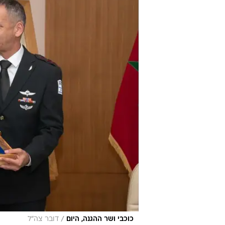
/
כוכבי ושר ההגנה, היום
דובר צה"ל