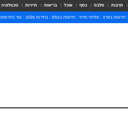
תרבות
סלבס
כסף
אוכל
בריאות
תיירות
טכנולוגיה
חדשות בארץ
פוליטי-מדיני
חדשות בעולם
בחירות 2026
עוד בחדשות
אירועים בארץ
פוליטיקה וממשל
המזרח התיכון
דעות ופרשנויו
חדשות פלילים ומשפט
יחסי חוץ
אירופה
סרי ושלזינגר
חינוך
אמריקה
פרויקטים מיוח
ישראלים בחו"ל
אסיה והפסיפיק
אסור לפספס
בריאות
אפריקה
מדע וסביבה
חברה ורווחה
הנחיות פיקוד 
ארכיון מדורים
זמני כניסת ש
לוח חופשות וח
לוח שנה
חדשות יהדות
חדשות המשפ