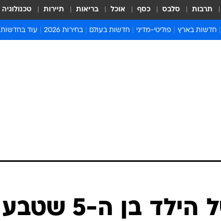
תרבות
סלבס
כסף
אוכל
בריאות
תיירות
טכנולוגיה
חדשות בארץ
פוליטי-מדיני
חדשות בעולם
בחירות 2026
עוד בחדשות
אירועים בארץ
פוליטיקה וממשל
המזרח התיכון
דעות ופרשנויו
חדשות פלילים ומשפט
יחסי חוץ
אירופה
סרי ושלזינגר
חינוך
אמריקה
פרויקטים מיוח
ישראלים בחו"ל
אסיה והפסיפיק
אסור לפספס
בריאות
אפריקה
מדע וסביבה
חברה ורווחה
הנחיות פיקוד 
ארכיון מדורים
זמני כניסת ש
לוח חופשות וח
לוח שנה
חדשות יהדות
נקבע מותו של הילד בן ה-5 שטבע
חדשות המשפ