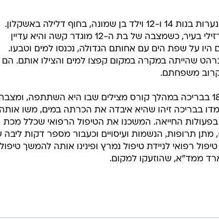
, שתי נערות בנות 14 ו-12 וילד בן שמונה, בחוף דלילה באשקלון.
השלושה מאושפזים בבית החולים ברזילי בעיר, כשמצבה של בת ה-12 מוגדר קשה והיא עדיין
ם היו על שפת הים עם אחותם הגדולה, נכנסו למים וטבעו.
ט שהייתה במקרה במקום קפצו למים והצילו אותם. הם עד
 קרוב משפחתם.
כמו כן, בתל אביב טבעה צעירה בת 18 בבריכה במהלך קורס מצילים שבו היא השתתפה, ומצבה
מדו בבריכה זיהו שהיא איבדה את הכרתה במים, משו אותה
 בפעולות החייאה. המשכנו את הטיפול הרפואי שכלל מכת
מתן תרופות, הנשמות ועיסויים וכעבור מספר דקות ליבה 
יפול רפואי לניידת טיפול נמרץ ופינינו אותה להמשך טיפול
 ארד ממד"א, שהוזעקו למקום.