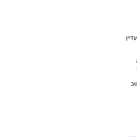
יין
שב